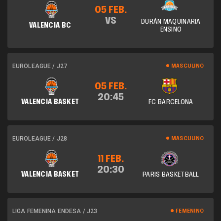
05 FEB.
VS
DURÁN MAQUINARIA
VALENCIA BC
ENSINO
EUROLEAGUE / J27
MASCULINO
05 FEB.
20
:
45
VALENCIA BASKET
FC BARCELONA
EUROLEAGUE / J28
MASCULINO
11 FEB.
20
:
30
VALENCIA BASKET
PARIS BASKETBALL
LIGA FEMENINA ENDESA / J23
FEMENINO