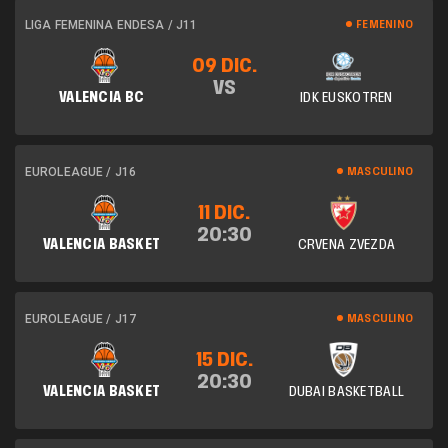
LIGA FEMENINA ENDESA / J11
FEMENINO
09 DIC.
VS
VALENCIA BC
IDK EUSKOTREN
EUROLEAGUE / J16
MASCULINO
11 DIC.
20
:
30
VALENCIA BASKET
CRVENA ZVEZDA
EUROLEAGUE / J17
MASCULINO
15 DIC.
20
:
30
VALENCIA BASKET
DUBAI BASKETBALL