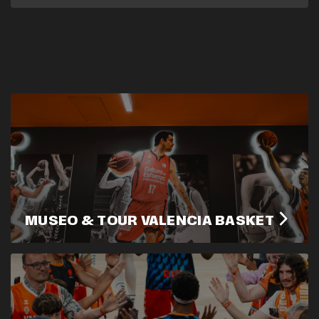
MUSEO & TOUR VALENCIA BASKET