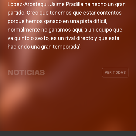
López-Arostegui, Jaime Pradilla ha hecho un gran
partido. Creo que tenemos que estar contentos
porque hemos ganado en una pista difícil,
normalmente no ganamos aquí, a un equipo que
va quinto o sexto, es un rival directo y que está
haciendo una gran temporada”.
Supercopa Endesa 2017
Liga Endesa 2016-17
NOTICIAS
EuroCup 2013-14
VER TODAS
Eurocup 2009-10
HEMEROTECA
23 SEP. 2017
HEMEROTECA
16 JUN. 2017
HEMEROTECA
07 MAY. 2014
HEMEROTECA
18 ABR. 2010