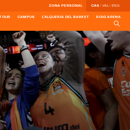
ZONA PERSONAL
CAS
VAL
ENG
TOUR
CAMPUS
L'ALQUERIA DEL BASKET
ROIG ARENA