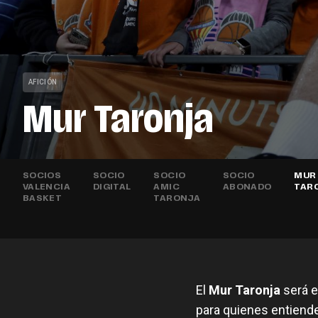
AFICIÓN
Mur Taronja
SOCIOS
SOCIO
SOCIO
SOCIO
MUR
VALENCIA
DIGITAL
AMIC
ABONADO
TAR
BASKET
TARONJA
El
Mur Taronja
será e
para quienes entiende