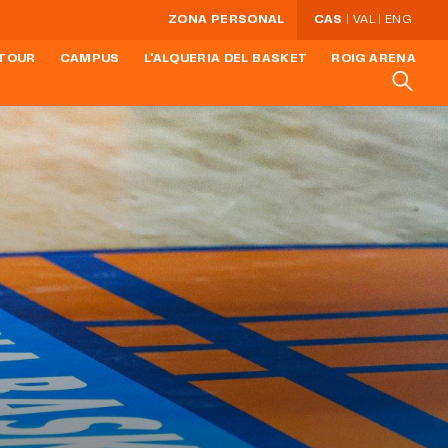
ZONA PERSONAL
CAS
VAL
ENG
TOUR
CAMPUS
L'ALQUERIA DEL BASKET
ROIG ARENA