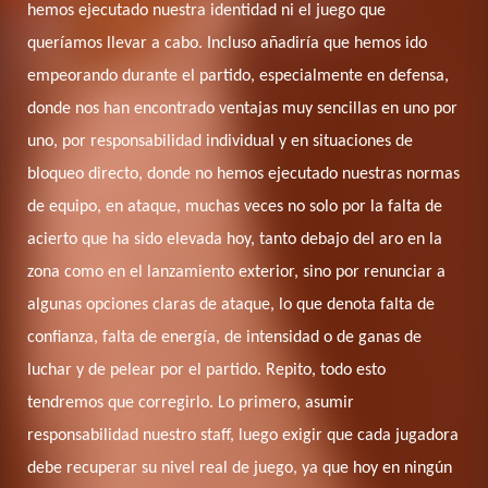
hemos ejecutado nuestra identidad ni el juego que
queríamos llevar a cabo. Incluso añadiría que hemos ido
empeorando durante el partido, especialmente en defensa,
donde nos han encontrado ventajas muy sencillas en uno por
uno, por responsabilidad individual y en situaciones de
bloqueo directo, donde no hemos ejecutado nuestras normas
de equipo, en ataque, muchas veces no solo por la falta de
acierto que ha sido elevada hoy, tanto debajo del aro en la
zona como en el lanzamiento exterior, sino por renunciar a
algunas opciones claras de ataque, lo que denota falta de
confianza, falta de energía, de intensidad o de ganas de
luchar y de pelear por el partido. Repito, todo esto
tendremos que corregirlo.
Lo primero, asumir
responsabilidad nuestro staff, luego exigir que cada jugadora
debe recuperar su nivel real de juego, ya que hoy en ningún