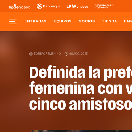
ENTRADAS
EQUIPOS
SOCIOS
TIENDA
EM
EQUIPO FEMENINO
08 AGO. 2025
Definida la pr
femenina con v
cinco amistos