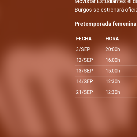
Movistar Estudiantes el 
Burgos se estrenará ofic
Pretemporada femenina
FECHA
HORA
3/SEP
20:00h
12/SEP
16:00h
13/SEP
15:00h
14/SEP
12:30h
21/SEP
12:30h
El equipo femenino afronta
la pretemporada con dos
Abo