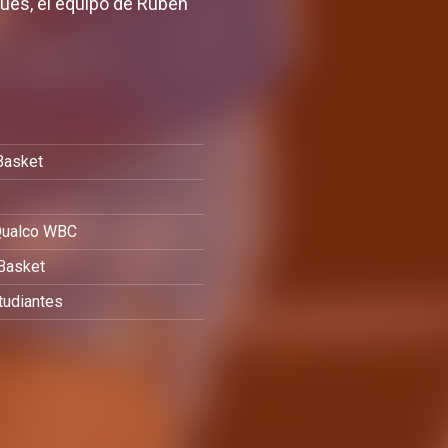
ués, el equipo de Rubén
Basket
 Qualco WBC
Basket
tudiantes
Carrera, Buenavida, Flórez,
 técnico
Pueyo y Araújo estarán con
 para el
España en la preparación del