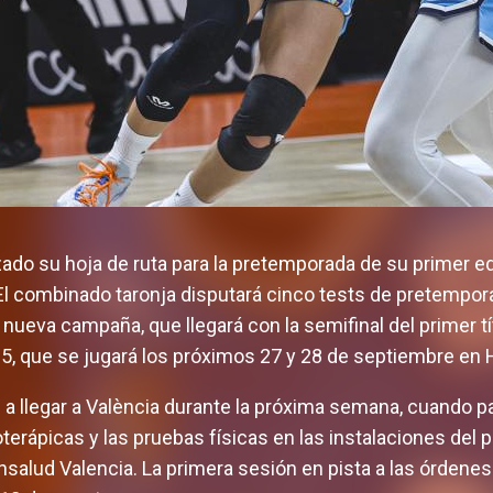
zado su hoja de ruta para la pretemporada de su primer 
 El combinado taronja disputará cinco tests de pretempora
a nueva campaña, que llegará con la semifinal del primer tí
, que se jugará los próximos 27 y 28 de septiembre en
 llegar a València durante la próxima semana, cuando pa
terápicas y las pruebas físicas en las instalaciones del 
rónsalud Valencia. La primera sesión en pista a las órden