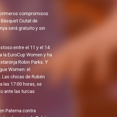
s primeros compromisos
e Bàsquet Ciutat de
nya será gratuito y sin
toso entre el 11 y el 14
ada la EuroCup Women y ha
extaronja Robin Parks. Y
eague Women: el
. Las chicas de Rubén
 las 17:00 horas, se
o ante las turcas
o en Paterna contra