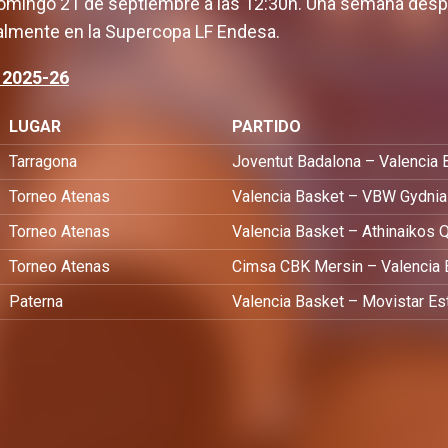
domingo 21 de septiembre a las 12:30h. Una semana desp
ialmente en la Supercopa LF Endesa.
 2025-26
LUGAR
PARTIDO
Tarragona
Joventut Badalona – Valencia 
Torneo Atenas
Valencia Basket – VBW Gydnia
Torneo Atenas
Valencia Basket – Athinaikos
Torneo Atenas
Cimsa CBK Mersin – Valencia 
Paterna
Valencia Basket – Movistar Es
Definido el cuerpo
nos y viaje a la
del equipo femenino