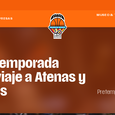
MUSEO & 
PRESAS
etemporada
iaje a Atenas y
os
Pretem