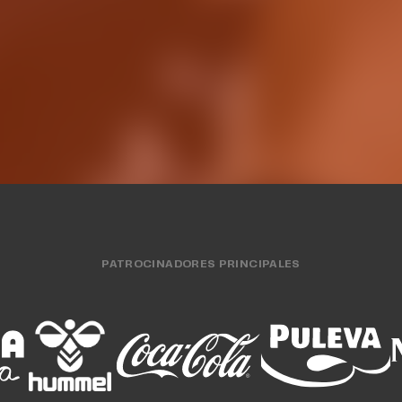
opa LF Endesa 2026
curso 26-2
O FEMENINO
31 JUL. 2026
EQUIPO FEMENINO
30 J
PATROCINADORES PRINCIPALES