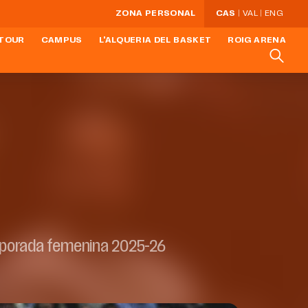
ZONA PERSONAL
CAS
VAL
ENG
TOUR
CAMPUS
L'ALQUERIA DEL BASKET
ROIG ARENA
porada femenina 2025-26