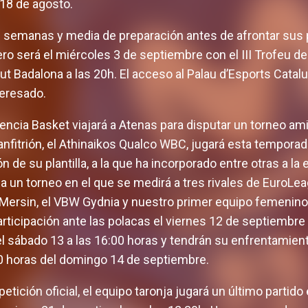
18 de agosto.
s semanas y media de preparación antes de afrontar su
ro será el miércoles 3 de septiembre con el III Trofeu d
t Badalona a las 20h. El acceso al Palau d’Esports Catalu
teresado.
cia Basket viajará a Atenas para disputar un torneo amis
anfitrión, el Athinaikos Qualco WBC, jugará esta tempor
 de su plantilla, a la que ha incorporado entre otras a la 
a un torneo en el que se medirá a tres rivales de EuroL
rsin, el VBW Gydnia y nuestro primer equipo femenino
icipación ante las polacas el viernes 12 de septiembre a
 el sábado 13 a las 16:00 horas y tendrán su enfrentamient
0 horas del domingo 14 de septiembre.
petición oficial, el equipo taronja jugará un último partid