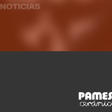
partidos amistosos
Superc
NOTICIAS
EQUIPO FEMENINO
04 AGO. 2026
EQUIP