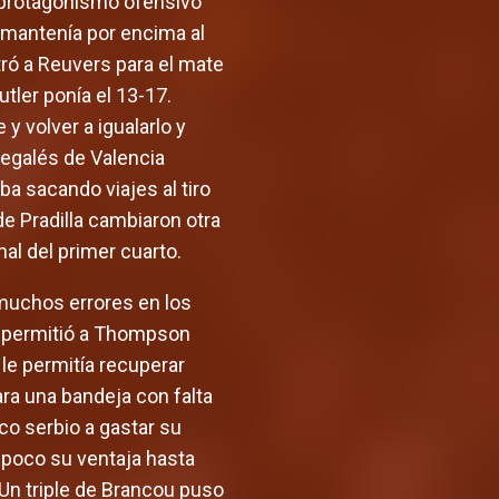
l protagonismo ofensivo
 mantenía por encima al
tró a Reuvers para el mate
utler ponía el 13-17.
y volver a igualarlo y
negalés de Valencia
ba sacando viajes al tiro
de Pradilla cambiaron otra
al del primer cuarto.
 muchos errores en los
le permitió a Thompson
 le permitía recuperar
ara una bandeja con falta
co serbio a gastar su
 poco su ventaja hasta
 Un triple de Brancou puso