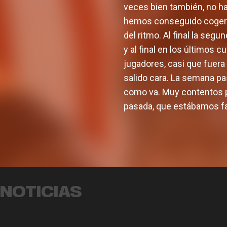
veces bien también, no h
hemos conseguido coger a
del ritmo. Al final la se
y al final en los últimos 
jugadores, casi que fuer
salido cara. La semana p
como va. Muy contentos po
pasada, que estábamos fa
Valencia Basket incorpora a
Oumar Ballo, que jugará la
próxima temporada cedido
Armoni
en Galatasaray
lujo p
NOTICIAS
EQUIPO MASCULINO
07 AGO. 2026
EQUIP