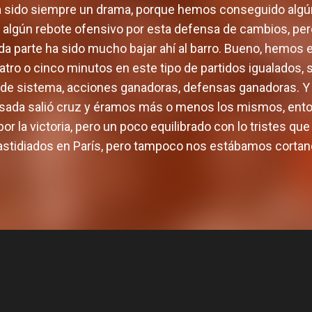
a sido siempre un drama, porque hemos conseguido algún 
lgún rebote ofensivo por esta defensa de cambios, per
gunda parte ha sido mucho bajar ahí al barro. Bueno, hemo
cuatro o cinco minutos en este tipo de partidos igualados, 
a de sistema, acciones ganadoras, defensas ganadoras. Y
asada salió cruz y éramos más o menos los mismos, ent
r la victoria, pero un poco equilibrado con lo tristes q
stidiados en París, pero tampoco nos estábamos cortand
El equipo masculino 
 Brooks, tirador de
pretemporada co
ara Valencia Basket
partidos amist
O MASCULINO
03 AGO. 2026
EQUIPO MASCULINO
31 