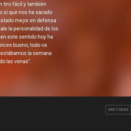
tiro fácil y también
o sí que nos ha sacado
s estado mejor en defensa
sale la personalidad de los
 en este sentido hoy ha
onces bueno, todo va
ue estábamos la semana
o las venas”.
define la
Valencia Basket arrancará la
n tres
EuroLeague 26-27 en la pista
osos
de Besiktas Istanbul
VER TODAS
JUL. 2026
EQUIPO MASCULINO
29 JUL. 2026