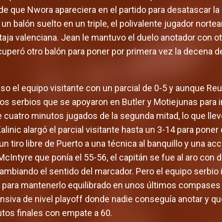
 que Nwora apareciera en el partido para desatascar la 
un balón suelto en un triple, el polivalente jugador nor
taja valenciana. Jean le mantuvo el duelo anotador con o
eró otro balón para poner por primera vez la decena de
so el equipo visitante con un parcial de 0-5 y aunque Reu
os serbios que se apoyaron en Butler y Motiejunas para i
uatro minutos jugados de la segunda mitad, lo que llevó
 Kalinic alargó el parcial visitante hasta un 3-14 para pone
n tiro libre de Puerto a una técnica al banquillo y una acc
-McIntyre que ponía el 55-56, el capitán se fue al aro con
r cambiando el sentido del marcador. Pero el equipo serbio 
ic para mantenerlo equilibrado en unos últimos compases
siva de nivel playoff donde nadie conseguía anotar y qu
utos finales con empate a 60.