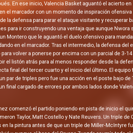
ués. En ese inicio, Valencia Basket aguantó el acierto en e
n el marcador con un momento de inspiración ofensiva 
de la defensa para parar el ataque visitante y recuperar 
nes para ir construyendo una ventaja que aunque Nwora s
 un Montero que le aguantó el duelo ofensivo para mandar
ndo en el marcador. Tras el intermedio, la defensa del 
 para volver a ponerse por encima con un parcial de 3-14
ir el listón atrás para al menos responder desde la defe
cta final del tercer cuarto y el inicio del último. El equip
 par de triples pero fue una acción en el poste bajo de Ta
 un final cargado de errores por ambos lados donde Vale
nez comenzó el partido poniendo en pista de inicio el qu
eron Taylor, Matt Costello y Nate Reuvers. Un triple de 
en la pintura antes de que un triple de Miller-McIntyre f