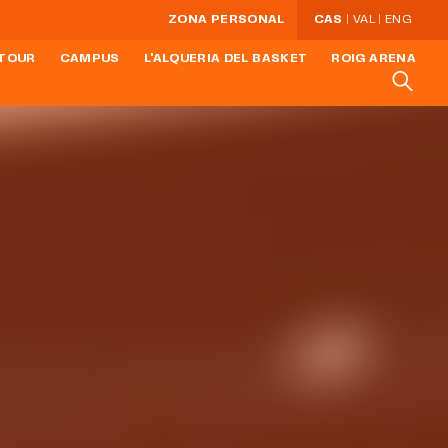
ZONA PERSONAL
CAS
VAL
ENG
TOUR
CAMPUS
L'ALQUERIA DEL BASKET
ROIG ARENA