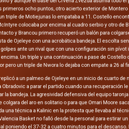
evolvió y aunque el base del Crvena Zvezda asumía todo e
 primeros ocho puntos, otro acierto exterior de Montero
un triple de Motiejunas lo empataba a 11. Costello encon
-McIntyre colocaba por encima al cuadro serbio y otro de B
ntacto y Brancou primero recuperó un balón para colgarse 
ta de Ojeleye con una acrobática bandeja. El escolta se
golpes ante un rival que con una configuración sin pívot i
 encima. Un triple y una continuación a pase de Costello 
r pero un triple de Nwora lo dejaba con empate a 26 al fin
replicó a un palmeo de Ojeleye en un inicio de cuarto de
a Obradovic a parar el partido cuando una recuperación 
r la bandeja. La agresividad defensiva del equipo taronja
e colgara del aro en solitario o para que Omari Moore sac
 una técnica a Kalinic en la protesta que llevaba al técni
lencia Basket no falló desde la personal para estirar un
cial poniendo el 37-32 a cuatro minutos para el descanso.