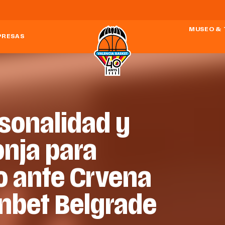
MUSEO & 
PRESAS
rsonalidad y
onja para
o ante Crvena
nbet Belgrade