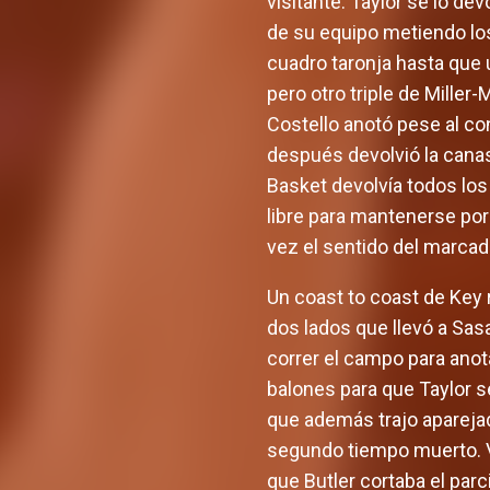
visitante. Taylor se lo d
de su equipo metiendo los
cuadro taronja hasta que 
pero otro triple de Miller
Costello anotó pese al co
después devolvió la canas
Basket devolvía todos los 
libre para mantenerse por
vez el sentido del marcado
Un coast to coast de Key 
dos lados que llevó a Sas
correr el campo para anota
balones para que Taylor s
que además trajo aparejada
segundo tiempo muerto. Va
que Butler cortaba el par