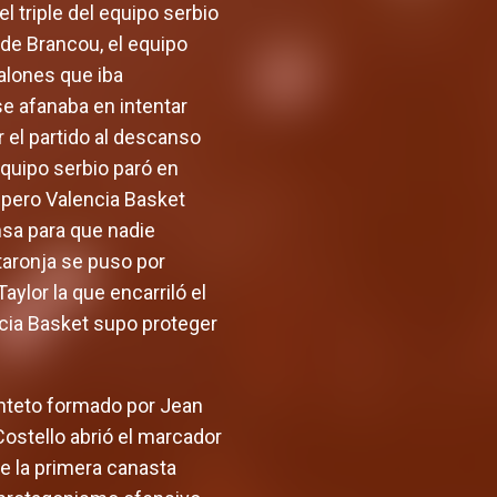
l triple del equipo serbio
de Brancou, el equipo
balones que iba
e afanaba en intentar
 el partido al descanso
equipo serbio paró en
 pero Valencia Basket
nsa para que nadie
o taronja se puso por
ylor la que encarriló el
ncia Basket supo proteger
inteto formado por Jean
Costello abrió el marcador
ue la primera canasta