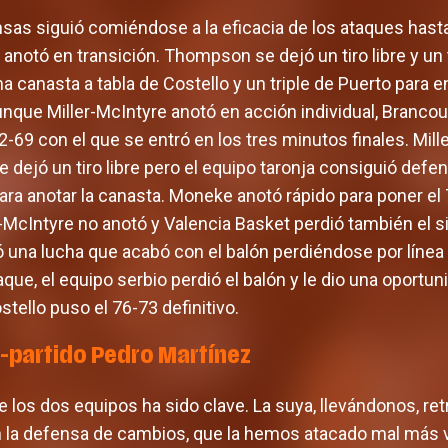
nsas siguió comiéndose a la eficacia de los ataques hast
a anotó en transición. Thompson se dejó un tiro libre y un 
a canasta a tabla de Costello y un triple de Puerto para 
que Miller-McIntyre anotó en acción individual, Brancou c
2-69 con el que se entró en los tres minutos finales. Mil
e dejó un tiro libre pero el equipo taronja consiguió defen
 para anotar la canasta. Moneke anotó rápido para poner el
r-McIntyre no anotó y Valencia Basket perdió también el s
una lucha que acabó con el balón perdiéndose por línea
 saque, el equipo serbio perdió el balón y le dio una oportu
stello puso el 76-73 definitivo.
-partido Pedro Martínez
e los dos equipos ha sido clave. La suya, llevándonos, r
 la defensa de cambios, que la hemos atacado mal más 