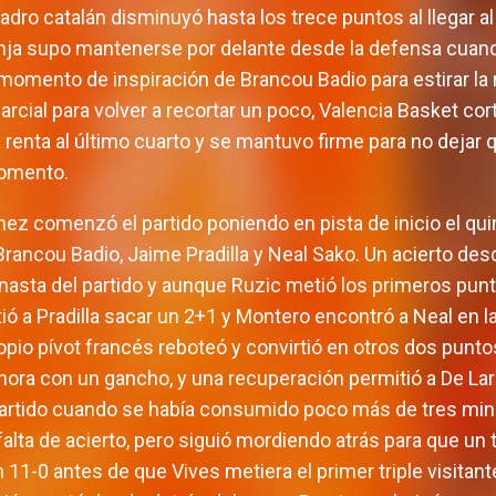
uadro catalán disminuyó hasta los trece puntos al llegar a
onja supo mantenerse por delante desde la defensa cuando
momento de inspiración de Brancou Badio para estirar la 
arcial para volver a recortar un poco, Valencia Basket co
 renta al último cuarto y se mantuvo firme para no dejar 
omento.
nez comenzó el partido poniendo en pista de inicio el qu
Brancou Badio, Jaime Pradilla y Neal Sako. Un acierto des
nasta del partido y aunque Ruzic metió los primeros punto
ó a Pradilla sacar un 2+1 y Montero encontró a Neal en la
opio pívot francés reboteó y convirtió en otros dos punto
ora con un gancho, y una recuperación permitió a De Larre
l partido cuando se había consumido poco más de tres minu
lta de acierto, pero siguió mordiendo atrás para que un 
un 11-0 antes de que Vives metiera el primer triple visitan