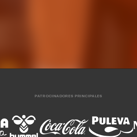
mporada con tres
EuroLeague 26-27 en
tidos amistosos
de Besiktas Ist
O MASCULINO
31 JUL. 2026
EQUIPO MASCULINO
29 
PATROCINADORES PRINCIPALES