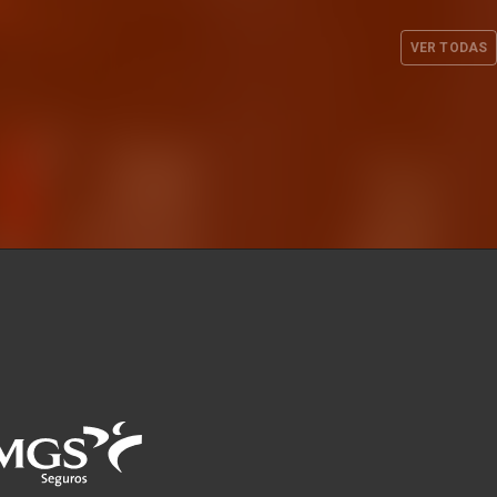
 la pista
cuerpo técnico masculino
anbul
para la temporada 2026-27
VER TODAS
JUL. 2026
EQUIPO MASCULINO
28 JUL. 2026