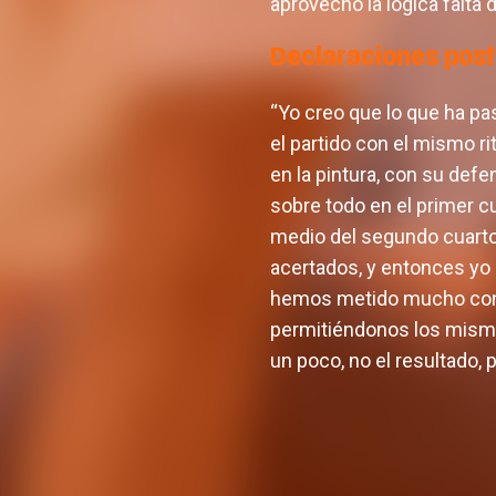
aprovechó la lógica falta 
Declaraciones post
“Yo creo que lo que ha p
el partido con el mismo r
en la pintura, con su def
sobre todo en el primer cu
medio del segundo cuarto
acertados, y entonces yo
hemos metido mucho cont
permitiéndonos los mismo
un poco, no el resultado, 
El equip