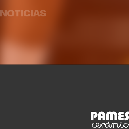
Armoni Brooks, tirador de
prete
lujo para Valencia Basket
par
NOTICIAS
EQUIPO MASCULINO
03 AGO. 2026
EQUIP