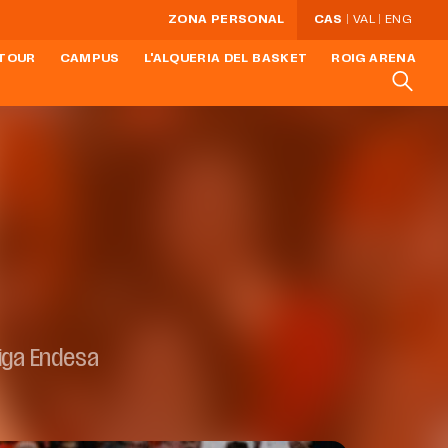
ZONA PERSONAL
CAS
VAL
ENG
TOUR
CAMPUS
L'ALQUERIA DEL BASKET
ROIG ARENA
Liga Endesa