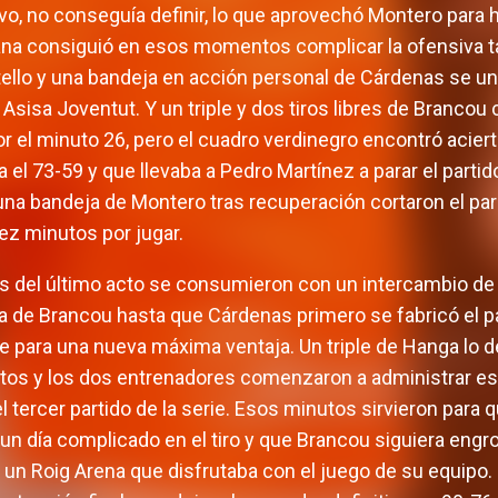
o, no conseguía definir, lo que aprovechó Montero para ha
na consiguió en esos momentos complicar la ofensiva tar
ello y una bandeja en acción personal de Cárdenas se u
 Asisa Joventut. Y un triple y dos tiros libres de Branco
r el minuto 26, pero el cuadro verdinegro encontró acie
a el 73-59 y que llevaba a Pedro Martínez a parar el part
 una bandeja de Montero tras recuperación cortaron el parci
ez minutos por jugar.
 del último acto se consumieron con un intercambio de 
 de Brancou hasta que Cárdenas primero se fabricó el pas
ple para una nueva máxima ventaja. Un triple de Hanga lo d
tos y los dos entrenadores comenzaron a administrar es
 tercer partido de la serie. Esos minutos sirvieron para 
un día complicado en el tiro y que Brancou siguiera eng
e un Roig Arena que disfrutaba con el juego de su equipo. 