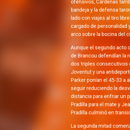
ofensivos, Cárdenas tamb
bandeja y la defensa taro
lado con viajes al tiro li
cargado de personalidad y
arco sobre la bocina del c
Aunque el segundo acto co
de Brancou defendían la r
dos triples consecutivos 
Joventut y una antideport
Parker ponían el 45-33 a 
seguir reduciendo la desv
distancia para enfriar un
Pradilla para el mate y Jea
Pradilla culminó en trans
La segunda mitad comenzó 