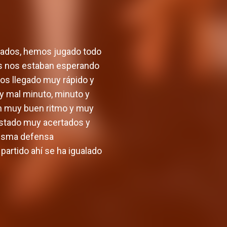
tados, hemos jugado todo
los nos estaban esperando
mos llegado muy rápido y
uy mal minuto, minuto y
n muy buen ritmo y muy
estado muy acertados y
misma defensa
artido ahí se ha igualado
ancará la
Valencia Basket define su