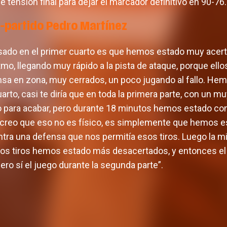
de tensión final para dejar el marcador definitivo en 90-76.
-partido Pedro Martínez
asado en el primer cuarto es que hemos estado muy acer
itmo, llegando muy rápido a la pista de ataque, porque el
ensa en zona, muy cerrados, un poco jugando al fallo. He
arto, casi te diría que en toda la primera parte, con un m
 para acabar, pero durante 18 minutos hemos estado co
 creo que eso no es físico, es simplemente que hemos 
ra una defensa que nos permitía esos tiros. Luego la 
s tiros hemos estado más desacertados, y entonces el p
pero sí el juego durante la segunda parte”.
o masculino define la
Valencia Basket arr