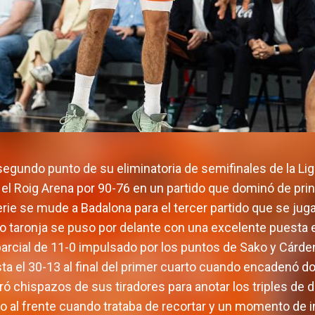
egundo punto de su eliminatoria de semifinales de la Lig
el Roig Arena por 90-76 en un partido que dominó de prin
erie se mude a Badalona para el tercer partido que se jug
ipo taronja se puso por delante con una excelente puest
parcial de 11-0 impulsado por los puntos de Sako y Cárden
a el 30-13 al final del primer cuarto cuando encadenó dos t
ó chispazos de sus tiradores para anotar los triples de 
so al frente cuando trataba de recortar y un momento de i