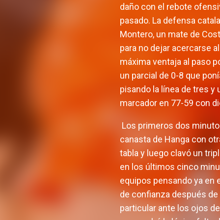
daño con el rebote ofensiv
pasado. La defensa catala
Montero, un mate de Cost
para no dejar acercarse al
máxima ventaja al paso po
un parcial de 0-8 que poní
pisando la línea de tres y
marcador en 77-59 con di
Los primeros dos minutos
canasta de Hanga con otra
tabla y luego clavó un tri
en los últimos cinco minu
equipos pensando ya en el
de confianza después de 
particular ante los ojos d