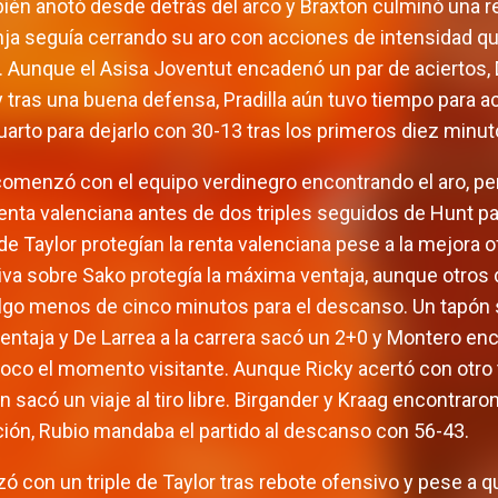
ién anotó desde detrás del arco y Braxton culminó una 
nja seguía cerrando su aro con acciones de intensidad qu
bre. Aunque el Asisa Joventut encadenó un par de aciertos, 
 tras una buena defensa, Pradilla aún tuvo tiempo para a
uarto para dejarlo con 30-13 tras los primeros diez minut
menzó con el equipo verdinegro encontrando el aro, pero
enta valenciana antes de dos triples seguidos de Hunt par
de Taylor protegían la renta valenciana pese a la mejora o
iva sobre Sako protegía la máxima ventaja, aunque otros 
algo menos de cinco minutos para el descanso. Un tapón 
entaja y De Larrea a la carrera sacó un 2+0 y Montero e
 poco el momento visitante. Aunque Ricky acertó con otro 
n sacó un viaje al tiro libre. Birgander y Kraag encontraro
ición, Rubio mandaba el partido al descanso con 56-43.
con un triple de Taylor tras rebote ofensivo y pese a q