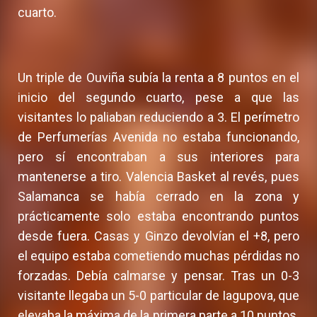
cuarto.
Un triple de Ouviña subía la renta a 8 puntos en el
inicio del segundo cuarto, pese a que las
visitantes lo paliaban reduciendo a 3. El perímetro
de Perfumerías Avenida no estaba funcionando,
pero sí encontraban a sus interiores para
mantenerse a tiro. Valencia Basket al revés, pues
Salamanca se había cerrado en la zona y
prácticamente solo estaba encontrando puntos
desde fuera. Casas y Ginzo devolvían el +8, pero
el equipo estaba cometiendo muchas pérdidas no
forzadas. Debía calmarse y pensar. Tras un 0-3
visitante llegaba un 5-0 particular de Iagupova, que
elevaba la máxima de la primera parte a 10 puntos.