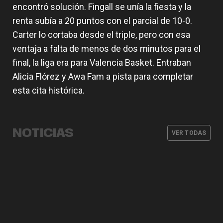
encontró solución. Fingall se unía la fiesta y la
renta subía a 20 puntos con el parcial de 10-0.
Carter lo cortaba desde el triple, pero con esa
ventaja a falta de menos de dos minutos para el
final, la liga era para Valencia Basket. Entraban
Alicia Flórez y Awa Fam a pista para completar
esta cita histórica.
Supercopa Endesa 2017
Liga Endesa 2016-17
NOTICIAS
EuroCup 2013-14
VER TODAS
Eurocup 2009-10
HEMEROTECA
23 SEP. 2017
HEMEROTECA
16 JUN. 2017
HEMEROTECA
07 MAY. 2014
HEMEROTECA
18 ABR. 2010