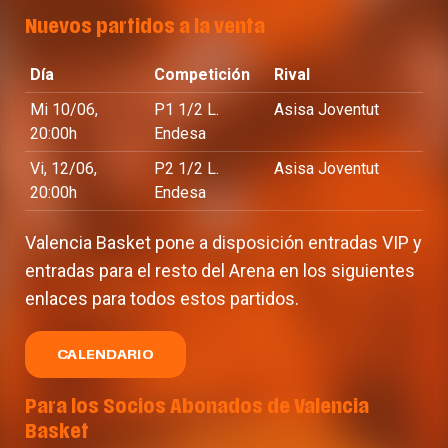
Nuevos partidos a la venta
Día
Competición
Rival
Mi 10/06,
P1 1/2 L.
Asisa Joventut
20:00h
Endesa
Vi, 12/06,
P2 1/2 L.
Asisa Joventut
20:00h
Endesa
Valencia Basket pone a disposición entradas VIP y
entradas para el resto del Arena en los siguientes
enlaces para todos estos partidos.
CALENDARIO
Para los Socios Abonados de Valencia
Basket