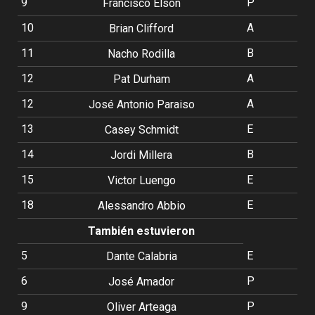
9
P
Francisco Elson
10
A
Brian Clifford
11
B
Nacho Rodilla
12
A
Pat Durham
12
A
José Antonio Paraiso
13
E
Casey Schmidt
14
B
Jordi Millera
15
E
Victor Luengo
18
E
Alessandro Abbio
También estuvieron
5
E
Dante Calabria
6
P
José Amador
9
P
Oliver Arteaga