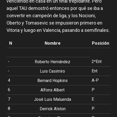
venciendo en casa en un final trepidante. Pero
aquel TAU demostró entonces por qué se iba a
convertir en campeón de liga, y los Nocioni,
Oberto y Tomasevic se impusieron primero en
Vitoria y luego en Valencia, pasando a semifinales.
N
Nombre
Posición
-
2ºEnt
Roberto Hernández
-
Ent
Luis Casimiro
4
A-P
Bernard Hopkins
6
P
Alfons Albert
7
E
José Luis Maluenda
8
P
Derrick Alston