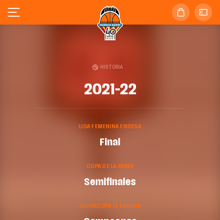
HISTORIA
2021-22
LIGA FEMENINA ENDESA
Final
COPA DE LA REINA
Semifinales
SUPERCOPA LF ENDESA