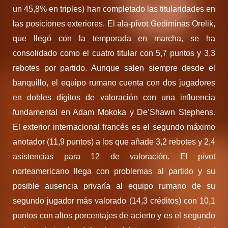
un 45,8% en triples) han completado las titularidades en
las posiciones exteriores. El ala-pívot Gediminas Orelik,
que llegó con la temporada en marcha, se ha
consolidado como el cuatro titular con 5,7 puntos y 3,3
rebotes por partido. Aunque salen siempre desde el
banquillo, el equipo rumano cuenta con dos jugadores
en dobles dígitos de valoración con una influencia
fundamental en Adam Mokoka y De’Shawn Stephens.
El exterior internacional francés es el segundo máximo
anotador (11,9 puntos) a los que añade 3,2 rebotes y 2,4
asistencias para 12 de valoración. El pívot
norteamericano llega con problemas al partido y su
posible ausencia privaría al equipo rumano de su
segundo jugador más valorado (14,3 créditos) con 10,1
puntos con altos porcentajes de acierto y es el segundo