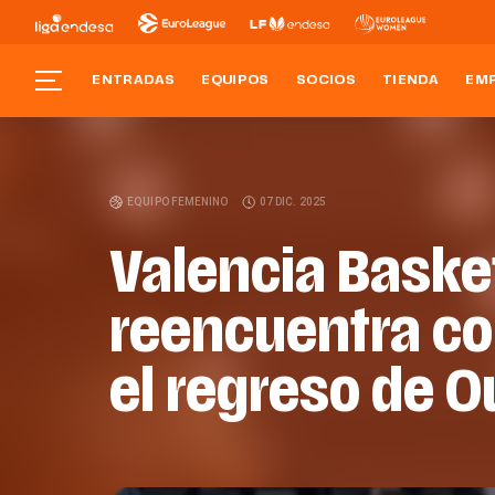
ENTRADAS
EQUIPOS
SOCIOS
TIENDA
EM
EQUIPO FEMENINO
07 DIC. 2025
Valencia Baske
reencuentra con
el regreso de O