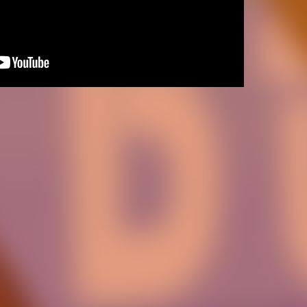
Definido el cuerpo
nos y viaje a la
del equipo femenino
opa LF Endesa 2026
curso 26-2
O FEMENINO
31 JUL. 2026
EQUIPO FEMENINO
30 J