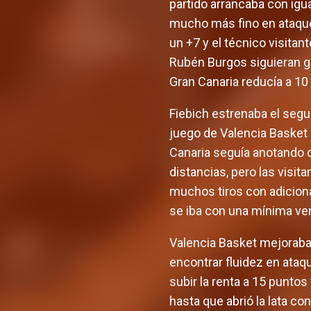
partido arrancaba con igu
mucho más fino en ataque 
un +7 y el técnico visita
Rubén Burgos siguieran go
Gran Canaria reducía a 10 a
Fiebich estrenaba el seg
juego de Valencia Basket 
Canaria seguía anotando c
distancias, pero las visi
muchos tiros con adiciona
se iba con una mínima ven
Valencia Basket mejoraba 
encontrar fluidez en ataqu
subir la renta a 15 punto
hasta que abrió la lata c