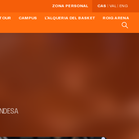
ZONA PERSONAL
CAS
VAL
ENG
TOUR
CAMPUS
L'ALQUERIA DEL BASKET
ROIG ARENA
ENDESA