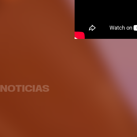
El equipo femenino afronta
la pretemporada con dos
Abo
partidos amistosos
Superc
NOTICIAS
EQUIPO FEMENINO
04 AGO. 2026
EQUIP