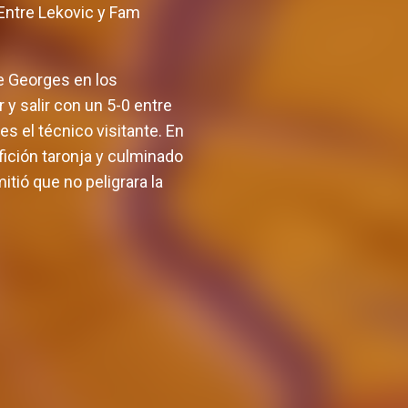
. Entre Lekovic y Fam
de Georges en los
y salir con un 5-0 entre
s el técnico visitante. En
afición taronja y culminado
itió que no peligrara la