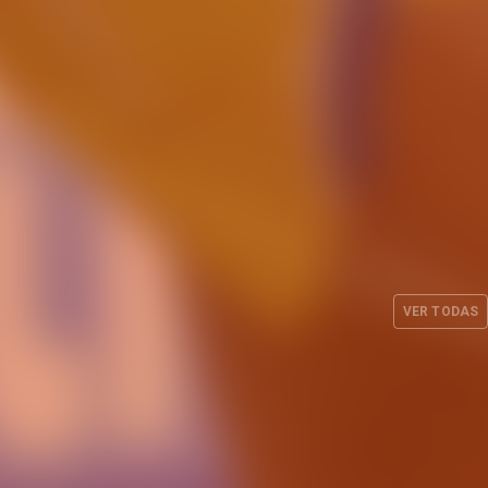
Carrera, Buenavida, Flórez,
 técnico
Pueyo y Araújo estarán con
 para el
España en la preparación del
7
Mundial
VER TODAS
UL. 2026
EQUIPO FEMENINO
24 JUL. 2026