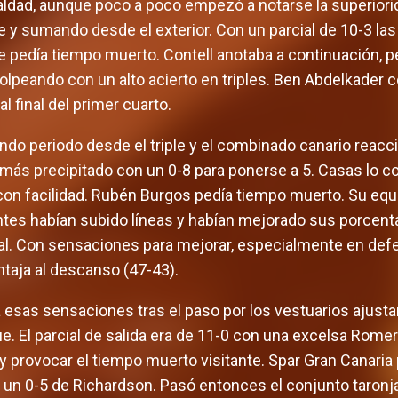
aldad, aunque poco a poco empezó a notarse la superiori
y sumando desde el exterior. Con un parcial de 10-3 las
nte pedía tiempo muerto. Contell anotaba a continuación, 
lpeando con un alto acierto en triples. Ben Abdelkader c
l final del primer cuarto.
undo periodo desde el triple y el combinado canario rea
más precipitado con un 0-8 para ponerse a 5. Casas lo c
on facilidad. Rubén Burgos pedía tiempo muerto. Su equi
tantes habían subido líneas y habían mejorado sus porcen
l. Con sensaciones para mejorar, especialmente en defen
taja al descanso (47-43).
esas sensaciones tras el paso por los vestuarios ajustan
e. El parcial de salida era de 11-0 con una excelsa Romer
s y provocar el tiempo muerto visitante. Spar Gran Canari
on un 0-5 de Richardson. Pasó entonces el conjunto taronj