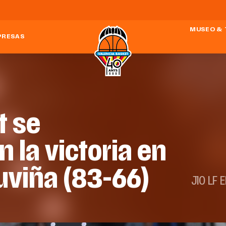
MUSEO & 
PRESAS
t se
 la victoria en
uviña (83-66)
J10 LF 