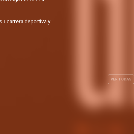
su carrera deportiva y
Carrera, Buenavida, Flórez,
 técnico
Pueyo y Araújo estarán con
 para el
España en la preparación del
7
Mundial
VER TODAS
UL. 2026
EQUIPO FEMENINO
24 JUL. 2026