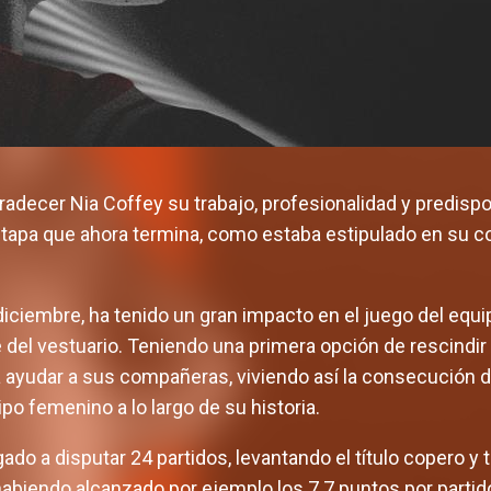
radecer Nia Coffey su trabajo, profesionalidad y predisp
tapa que ahora termina, como estaba estipulado en su cont
 diciembre, ha tenido un gran impacto en el juego del equi
del vestuario. Teniendo una primera opción de rescindir 
 ayudar a sus compañeras, viviendo así la consecución d
ipo femenino a lo largo de su historia.
gado a disputar 24 partidos, levantando el título copero y
habiendo alcanzado por ejemplo los 7.7 puntos por parti