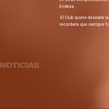
Endesa.
El Club quiere desearle l
recordarle que siempre for
El equipo femenino afronta
la pretemporada con dos
Abo
partidos amistosos
Superc
NOTICIAS
EQUIPO FEMENINO
04 AGO. 2026
EQUIP