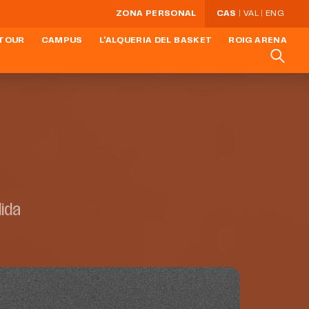
ZONA PERSONAL
CAS
VAL
ENG
TOUR
CAMPUS
L'ALQUERIA DEL BASKET
ROIG ARENA
ida