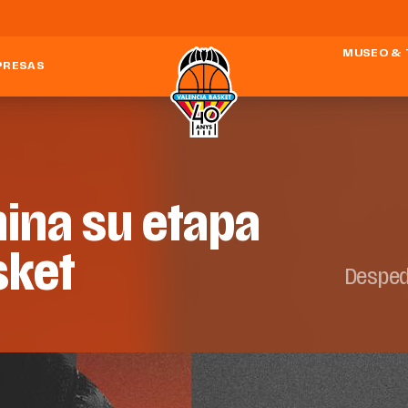
MUSEO & 
PRESAS
mina su etapa
sket
Desped