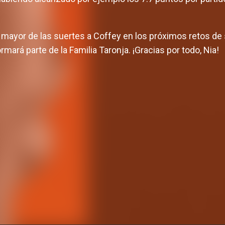
a mayor de las suertes a Coffey en los próximos retos de 
mará parte de la Familia Taronja. ¡Gracias por todo, Nia!
Definido el cuerpo
nos y viaje a la
del equipo femenino
opa LF Endesa 2026
curso 26-2
O FEMENINO
31 JUL. 2026
EQUIPO FEMENINO
30 J