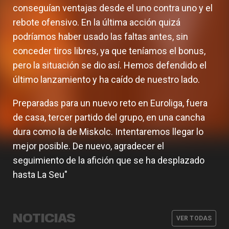
conseguían ventajas desde el uno contra uno y el
rebote ofensivo. En la última acción quizá
podríamos haber usado las faltas antes, sin
conceder tiros libres, ya que teníamos el bonus,
pero la situación se dio así. Hemos defendido el
último lanzamiento y ha caído de nuestro lado.
Preparadas para un nuevo reto en Euroliga, fuera
de casa, tercer partido del grupo, en una cancha
dura como la de Miskolc. Intentaremos llegar lo
mejor posible. De nuevo, agradecer el
seguimiento de la afición que se ha desplazado
hasta La Seu"
Valencia Basket abrirá la EuroLeague
El equipo femenino afronta la
Women en casa ante Fenerbahce
pretemporada con dos partidos
Opet
Abonos y viaje a la Supercopa LF
amistosos
Definido el cuerpo técnico del
NOTICIAS
Endesa 2026
VER TODAS
equipo femenino para el curso 26-27
EQUIPO FEMENINO
07 AGO. 2026