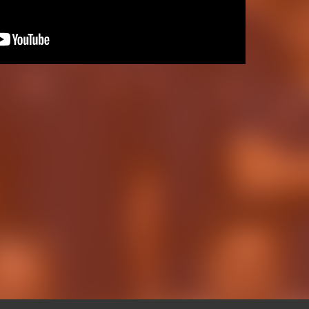
os especiales para
Comienza la venta 
de 2026 en oficinas,
general para nuevo
da y museo&tour
para la temporada
CLUB
30 JUL. 2026
CLUB
30 JUL. 20