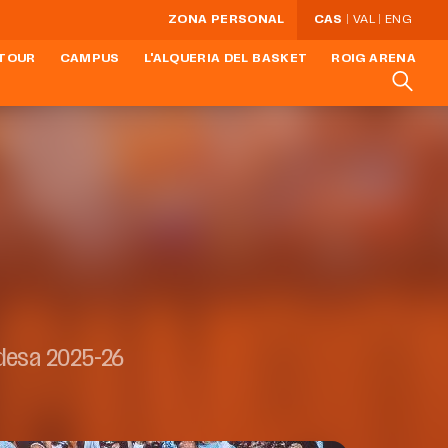
ZONA PERSONAL
CAS
VAL
ENG
TOUR
CAMPUS
L'ALQUERIA DEL BASKET
ROIG ARENA
ndesa 2025-26