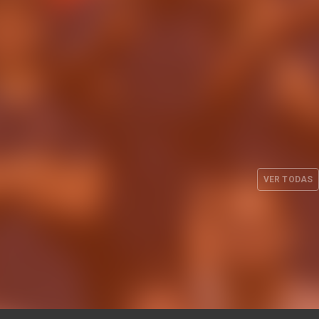
on-line
Valencia Basket y hummel
s abonos
lanzan la primera equipación
 2026-27
para la temporada 26-27
VER TODAS
26
CLUB
29 JUL. 2026