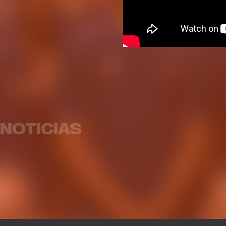
Horari
Valencia Basket superará los
agosto 
15.500 abonados
tien
NOTICIAS
CLUB
03 AGO. 2026