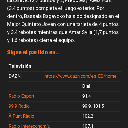
Lazarevic (2,7 puntos y 2,9 rebotes). Aleix Font
(3,4 puntos) completa el juego exterior. Por
dentro, Bassala Bagayoko ha sido designado en el
Mejor Quinteto Joven con una tarjeta de 4 puntos
y 3,4 rebotes mientras que Amar Sylla (1,7 puntos
y 1,6 rebotes) cierra el equipo.
Sigue el partido en…
Televisión
DAZN
https://www.dazn.com/es-ES/home
Dial
Radio Esport
91.4
99.9 Radio
99.9, 101.5
À Punt Ràdio
102.2
Radio Intereconomía
107.1