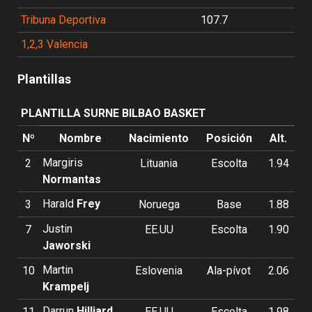
Tribuna Deportiva
107.7
1,2,3 Valencia
Plantillas
PLANTILLA SURNE BILBAO BASKET
Nº
Nombre
Nacimiento
Posición
Alt.
Margiris
2
Lituania
Escolta
1.94
Normantas
Harald
Frey
3
Noruega
Base
1.88
Justin
7
EE.UU
Escolta
1.90
Jaworski
Martin
10
Eslovenia
Ala-pívot
2.06
Krampelj
Darrun
Hilliard
11
EE.UU
Escolta
1.98