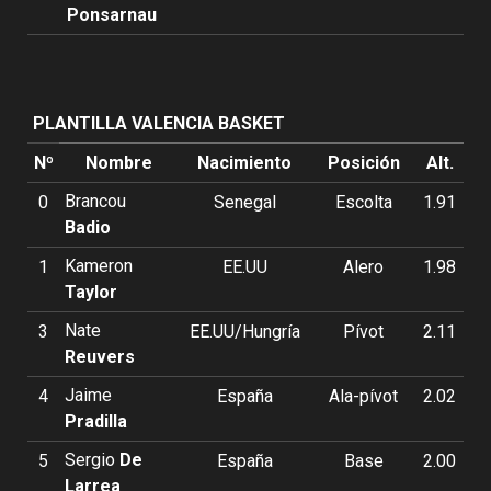
Ponsarnau
PLANTILLA VALENCIA BASKET
Nº
Nombre
Nacimiento
Posición
Alt.
Brancou
0
Senegal
Escolta
1.91
Badio
Kameron
1
EE.UU
Alero
1.98
Taylor
Nate
3
EE.UU/Hungría
Pívot
2.11
Reuvers
Jaime
4
España
Ala-pívot
2.02
Pradilla
Sergio
De
5
España
Base
2.00
Larrea