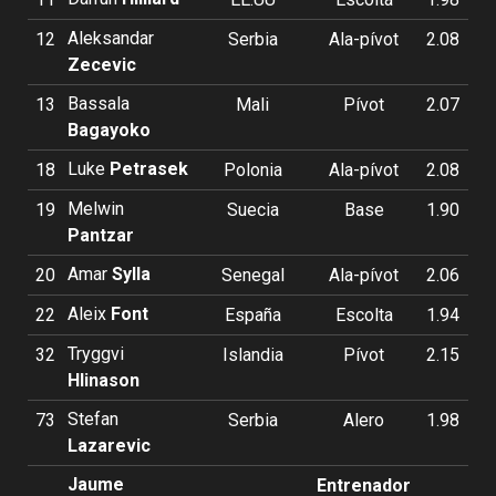
Aleksandar
12
Serbia
Ala-pívot
2.08
Zecevic
Bassala
13
Mali
Pívot
2.07
Bagayoko
Luke
Petrasek
18
Polonia
Ala-pívot
2.08
Melwin
19
Suecia
Base
1.90
Pantzar
Amar
Sylla
20
Senegal
Ala-pívot
2.06
Aleix
Font
22
España
Escolta
1.94
Tryggvi
32
Islandia
Pívot
2.15
Hlinason
Stefan
73
Serbia
Alero
1.98
Lazarevic
Jaume
Entrenador