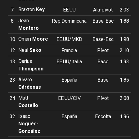
Braxton
Key
7
EE.UU
Ala-pívot
2.03
Jean
8
Rep.Dominicana
Base-Esc
1.88
Montero
Omari
Moore
10
EE.UU/MKD
Base-Esc
1.98
Neal
Sako
12
Francia
Pívot
2.10
Darius
13
EE.UU/Italia
Base
1.93
Thompson
Álvaro
23
España
Base
1.85
Cárdenas
Matt
24
EE.UU/CIV
Pívot
2.08
Costello
Isaac
32
España
Escolta
1.96
Nogués-
González