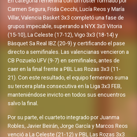
En categoría femenina con un roster formado por
Carmen Segura, Frida Cecchi, Lucía Reos y María
Villar, Valencia Basket 3x3 completó una fase de
grupos impecable, superando a NYX 3x3 Vitoria
(15-10), La Celeste (17-12), Vigo 3x3 (18-14) y
Bàsquet Sa Real IBZ (20-9) y certificando el pase
directo a semifinales. Las valencianas vencieron a
CB Pozuelo UFV (9-7) en semifinales, antes de
caer en la final frente a PBL Las Rozas 3x3 (11-
21). Con este resultado, el equipo femenino suma
su tercera plata consecutiva en la Liga 3x3 FEB,
manteniéndose invicto en todos sus encuentros
salvo la final.
Por su parte, el cuarteto integrado por Juanma
Robles, Javier Beirán, Jorge García y Marcos Reos
venció a La Celeste (21-12) y PBL Las Rozas 3x3