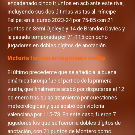
encadenado cinco triunfos en acb ante este rival,
incluyendo sus dos últimas visitas al Príncipe
Felipe: en el curso 2023-24 por 75-85 con 21
puntos de Semi Ojeleye y 14 de Brandon Davies y
la pasada temporada por 71-115 con ocho
jugadores en dobles dígitos de anotación.
Victoria taronja en la primera vuelta
El último precedente que se añadió a la buena
dinámica taronja fue el partido de la primera
vuelta, que finalmente acabó por disputarse el 12
de enero tras su aplazamiento por cuestiones
meteorológicas y que acabó con victoria
valenciana por 115-73. En este caso, fueron 7
jugadores los que se fueron a dobles dígitos de
anotación, con 21 puntos de Montero como