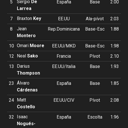
Sergio
De
5
España
Base
2.00
Larrea
Braxton
Key
7
EE.UU
Ala-pívot
2.03
Jean
8
Rep.Dominicana
Base-Esc
1.88
Montero
Omari
Moore
10
EE.UU/MKD
Base-Esc
1.98
Neal
Sako
12
Francia
Pívot
2.10
Darius
13
EE.UU/Italia
Base
1.93
Thompson
Álvaro
23
España
Base
1.85
Cárdenas
Matt
24
EE.UU/CIV
Pívot
2.08
Costello
Isaac
32
España
Escolta
1.96
Nogués-