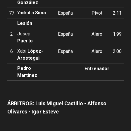
González
Yankuba
Sima
77
España
Pívot
2.11
Lesión
Josep
2
España
Alero
1.99
Puerto
Xabi
López-
6
España
Alero
2.00
Arostegui
Pedro
Entrenador
Martínez
ÁRBITROS: Luis Miguel Castillo - Alfonso
Olivares - Igor Esteve
Valencia Basket incorpora a Oumar
Ballo, que jugará la próxima
El equipo masculino define la
Armoni Brooks, tirador de lujo para
temporada cedido en Galatasaray
Valencia Basket arrancará la
pretemporada con tres partidos