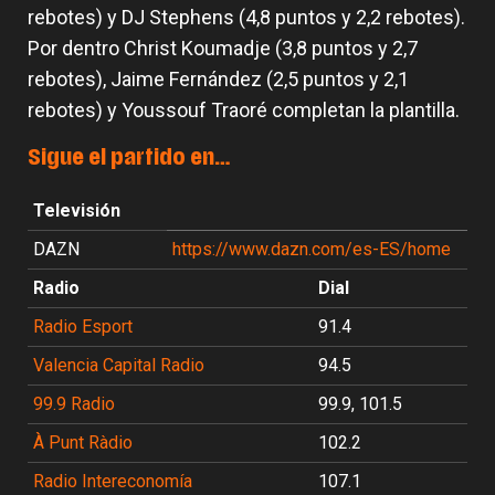
rebotes) y DJ Stephens (4,8 puntos y 2,2 rebotes).
Por dentro Christ Koumadje (3,8 puntos y 2,7
rebotes), Jaime Fernández (2,5 puntos y 2,1
rebotes) y Youssouf Traoré completan la plantilla.
Sigue el partido en…
Televisión
DAZN
https://www.dazn.com/es-ES/home
Radio
Dial
Radio Esport
91.4
Valencia Capital Radio
94.5
99.9 Radio
99.9, 101.5
À Punt Ràdio
102.2
Radio Intereconomía
107.1