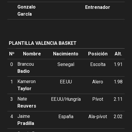
Gonzalo
Entrenador
García
PLANTILLA VALENCIA BASKET
Nº
Nombre
Nacimiento
Posición
Alt.
Brancou
0
Senegal
Escolta
1.91
Badio
Kameron
1
EE.UU
Alero
1.98
Taylor
Nate
3
EE.UU/Hungría
Pívot
2.11
Reuvers
Jaime
4
España
Ala-pívot
2.02
Pradilla