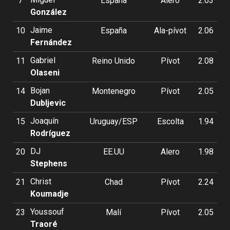
7
España
Alero
2.03
González
Jaime
10
España
Ala-pívot
2.06
Fernández
Gabriel
11
Reino Unido
Pívot
2.08
Olaseni
Bojan
14
Montenegro
Pívot
2.05
Dubljevic
Joaquín
15
Uruguay/ESP
Escolta
1.94
Rodríguez
DJ
20
EE.UU
Alero
1.98
Stephens
Christ
21
Chad
Pívot
2.24
Koumadje
Youssouf
23
Malí
Pívot
2.05
Traoré