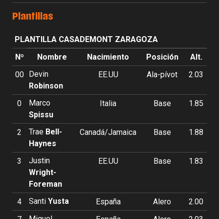
Plantillas
PLANTILLA CASADEMONT ZARAGOZA
Nº
Nombre
Nacimiento
Posición
Alt.
Devin
00
EE.UU
Ala-pívot
2.03
Robinson
Marco
0
Italia
Base
1.85
Spissu
Trae
Bell-
2
Canadá/Jamaica
Base
1.88
Haynes
Justin
3
EE.UU
Base
1.83
Wright-
Foreman
Santi
Yusta
4
España
Alero
2.00
Miguel