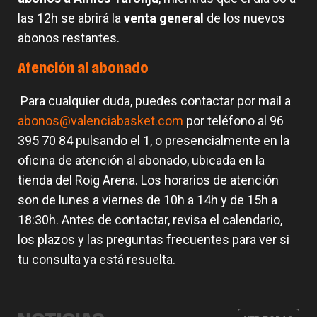
las 12h se abrirá la
venta general
de los nuevos
abonos restantes.
Atención al abonado
Para cualquier duda, puedes contactar por mail a
abonos@valenciabasket.com
por teléfono al 96
395 70 84 pulsando el 1, o presencialmente en la
oficina de atención al abonado, ubicada en la
tienda del Roig Arena. Los horarios de atención
son de lunes a viernes de 10h a 14h y de 15h a
18:30h. Antes de contactar, revisa el calendario,
los plazos y las preguntas frecuentes para ver si
tu consulta ya está resuelta.
Horarios especiales para agosto de
Valencia Basket superará los 15.500
Comienza la venta on-line general
2026 en oficinas, tienda y
Valencia Basket y hummel lanzan la
abonados
para nuevos abonos para la
museo&tour
primera equipación para la