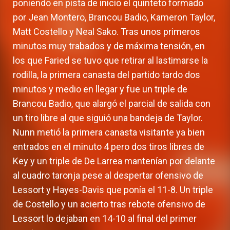
poniendo en pista de inicio el quinteto formado
por Jean Montero, Brancou Badio, Kameron Taylor,
Matt Costello y Neal Sako. Tras unos primeros
minutos muy trabados y de máxima tensión, en
los que Faried se tuvo que retirar al lastimarse la
rodilla, la primera canasta del partido tardo dos
minutos y medio en llegar y fue un triple de
Brancou Badio, que alargó el parcial de salida con
un tiro libre al que siguió una bandeja de Taylor.
Nunn metió la primera canasta visitante ya bien
entrados en el minuto 4 pero dos tiros libres de
Key y un triple de De Larrea mantenían por delante
al cuadro taronja pese al despertar ofensivo de
Lessort y Hayes-Davis que ponía el 11-8. Un triple
de Costello y un acierto tras rebote ofensivo de
Lessort lo dejaban en 14-10 al final del primer