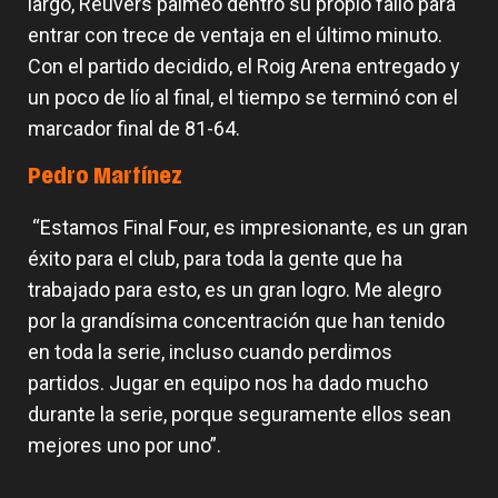
largo, Reuvers palmeó dentro su propio fallo para
entrar con trece de ventaja en el último minuto.
Con el partido decidido, el Roig Arena entregado y
un poco de lío al final, el tiempo se terminó con el
marcador final de 81-64.
Pedro Martínez
“Estamos Final Four, es impresionante, es un gran
éxito para el club, para toda la gente que ha
trabajado para esto, es un gran logro. Me alegro
por la grandísima concentración que han tenido
en toda la serie, incluso cuando perdimos
partidos. Jugar en equipo nos ha dado mucho
durante la serie, porque seguramente ellos sean
mejores uno por uno”.
El equipo masculino define la
Armoni Brooks, tirador de lujo para
Valencia Basket arrancará la