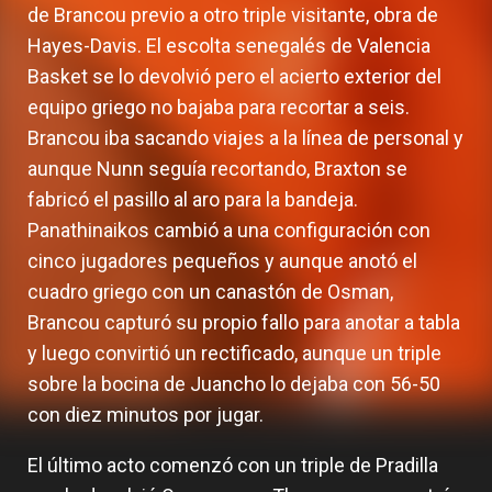
de Brancou previo a otro triple visitante, obra de
Hayes-Davis. El escolta senegalés de Valencia
Basket se lo devolvió pero el acierto exterior del
equipo griego no bajaba para recortar a seis.
Brancou iba sacando viajes a la línea de personal y
aunque Nunn seguía recortando, Braxton se
fabricó el pasillo al aro para la bandeja.
Panathinaikos cambió a una configuración con
cinco jugadores pequeños y aunque anotó el
cuadro griego con un canastón de Osman,
Brancou capturó su propio fallo para anotar a tabla
y luego convirtió un rectificado, aunque un triple
sobre la bocina de Juancho lo dejaba con 56-50
con diez minutos por jugar.
El último acto comenzó con un triple de Pradilla