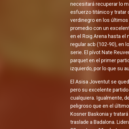
necesitará recuperar lo me
esfuerzo titánico y trata
verdinegro en los últimos
promedio con un excelent
en el Roig Arena hasta el 
regular acb (102-90), en 
serie. El pívot Nate Reuv
parquet en el primer parti
izquierdo, por lo que su 
El Asisa Joventut se qued
pero su excelente partido
cualquiera. Igualmente, d
peligroso que en el último
Kosner Baskonia y tratará
traslade a Badalona. Lider