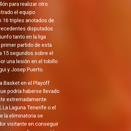
lón para realizar otro
strado el equipo
 16 triples anotados de
precedentes disputados
unfo tanto en la liga
 primer partido de esta
ba 15 segundos sobre el
r una lesión en el tobillo
gui y Josep Puerto.
a Basket en el Playoff
que podría haberse llevado
tante extremadamente
, La Laguna Tenerife o el
 la eliminatoria se
dor visitante en conseguir