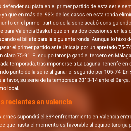
 defender su pista en el primer partido de esta serie sem
 ya que en más del 93% de los casos en esta ronda elimin
iunfo en el primer partido de la serie acabó consiguiendo el
le para Valencia Basket que en las dos ocasiones en las
ando el billete para la siguiente ronda. Aunque lo hizo d
anar el primer partido ante Unicaja por un apretado 75-7
 un claro 75-91. El equipo taronja ganó el tercero en Mál
pasada temporada, tras imponerse a La Laguna Tenerife en e
do punto de la serie al ganar el segundo por 105-74. En 
a a favor, su serie de la temporada 2013-14 ante el Barç
mo local.
 recientes en Valencia
 viernes supondrá el 39º enfrentamiento en Valencia entre
ce que hasta el momento es favorable al equipo taronja po