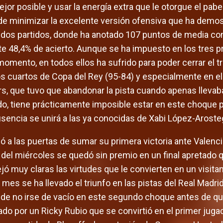
jor posible y usar la energía extra que le otorgue el pabel
r de minimizar la excelente versión ofensiva que ha demo
 dos partidos, donde ha anotado 107 puntos de media con
e 48,4% de acierto. Aunque se ha impuesto en los tres 
momento, en todos ellos ha sufrido para poder cerrar el tri
los cuartos de Copa del Rey (95-84) y especialmente en el
ers, que tuvo que abandonar la pista cuando apenas lleva
do, tiene prácticamente imposible estar en este choque po
ausencia se unirá a las ya conocidas de Xabi López-Aroste
ó a las puertas de sumar su primera victoria ante Valenci
 del miércoles se quedó sin premio en un final apretado 
ejó muy claras las virtudes que le convierten en un visi
 mes se ha llevado el triunfo en las pistas del Real Madrid
 de no irse de vacío en este segundo choque antes de que
ado por un Ricky Rubio que se convirtió en el primer juga