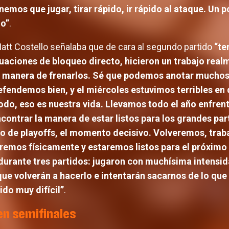
nemos que jugar, tirar rápido, ir rápido al ataque. Un 
lo”
.
 Matt Costello señalaba que de cara al segundo partido
“te
ituaciones de bloqueo directo, hicieron un trabajo re
 manera de frenarlos. Sé que podemos anotar muchos
endemos bien, y el miércoles estuvimos terribles en d
 todo, eso es nuestra vida. Llevamos todo el año enfr
contrar la manera de estar listos para los grandes par
o de playoffs, el momento decisivo. Volveremos, trab
remos físicamente y estaremos listos para el próximo p
urante tres partidos: jugaron con muchísima intensid
 que volverán a hacerlo e intentarán sacarnos de lo q
ido muy difícil”
.
 en semifinales