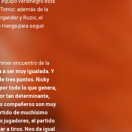
l equipo verdinegro está
e Tomic: además de la
rgander y Ruzic, el
e Hanga para seguir
primer encuentro de la
va a ser muy igualada. Y
de tres puntos. Ricky
por todo lo que genera,
or tan determinante,
Sus compañeros son muy
artido de muchísimo
s jugadores, el partido
r a tiros. Nos da igual