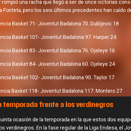
rompió una racha que llegó a ser de once victorias cons
 la Fonteta, pero los seis últimos precedentes han caído de
encia Basket 71- Joventut Badalona 70. Dubljevic 18
encia Basket 101- Joventut Badalona 97. Harper 24
encia Basket 83- Joventut Badalona 76. Ojeleye 16
encia Basket 84- Joventut Badalona 60. Ojeleye 24
encia Basket 102- Joventut Badalona 90. Taylor 17
encia Basket 118- Joventut Badalona 117. Montero 27
a temporada frente a los verdinegros
quinta ocasión de la temporada en la que estos dos equip
los verdinegros. En la fase regular de la Liga Endesa, el J