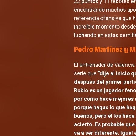
22 puntos y 11 rebotes en
encontrando muchos apoyos
referencia ofensiva que h
increíble momento desde e
luchando en estas semifi
Pedro Martínez y Ma
El entrenador de Valencia
serie que
“dije al inicio
después del primer parti
Rubio es un jugador feno
por cómo hace mejores a
porque hagas lo que hag
buenos, pero él los hac
acierto. Es probable que
va a ser diferente. Igua