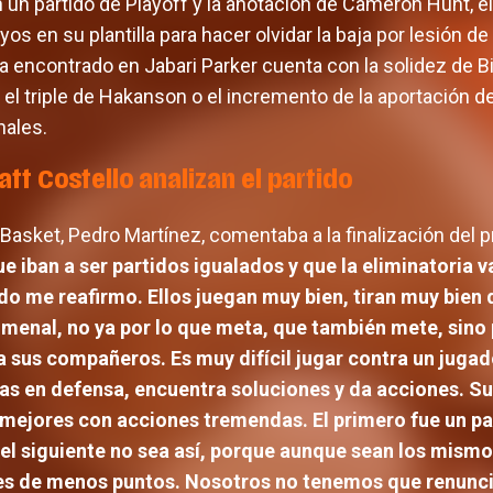
 un partido de Playoff y la anotación de Cameron Hunt, e
 en su plantilla para hacer olvidar la baja por lesión d
a encontrado en Jabari Parker cuenta con la solidez de Bi
l triple de Hakanson o el incremento de la aportación d
nales.
tt Costello analizan el partido
 Basket, Pedro Martínez, comentaba a la finalización del 
 que iban a ser partidos igualados y que la eliminatoria 
do me reafirmo. Ellos juegan muy bien, tiran muy bien 
menal, no ya por lo que meta, que también mete, sino 
 sus compañeros. Es muy difícil jugar contra un jugad
as en defensa, encuentra soluciones y da acciones. 
e mejores con acciones tremendas. El primero fue un p
 el siguiente no sea así, porque aunque sean los mismo
l es de menos puntos. Nosotros no tenemos que renuncia