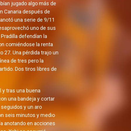
abían jugado algo más de
ran Canaria después de
 anotó una serie de 9/11
e desaprovechó uno de sus
radilla defendían la
ieron comiéndose la renta
to 27. Una pérdida trajo un
ínea de tres pero la
tido. Dos tiros libres de
l y tras una buena
con una bandeja y cortar
 seguidos y un aro
con seis minutos y medio
ía anotando en acciones