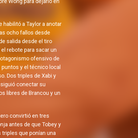
obre Wong para dejarlo en
bilitó a Taylor a anotar
ras ocho fallos desde
de salida desde el tiro
 el rebote para sacar un
 protagonismo ofensivo de
 puntos y el técnico local
 Dos triples de Xabi y
nsiguió conectar su
s libres de Brancou y un
ro convirtió en tres
ronja antes de que Tobey y
s triples que ponían una