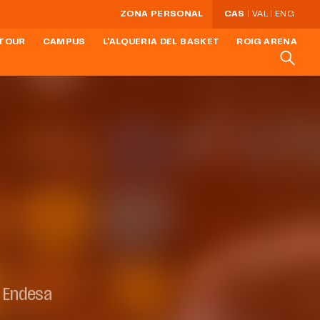
ZONA PERSONAL
CAS
VAL
ENG
TOUR
CAMPUS
L'ALQUERIA DEL BASKET
ROIG ARENA
a Endesa