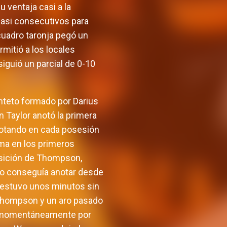
u ventaja casi a la
 casi consecutivos para
 cuadro taronja pegó un
rmitió a los locales
iguió un parcial de 0-10
inteto formado por Darius
 Taylor anotó la primera
notando en cada posesión
ma en los primeros
nsición de Thompson,
a no conseguía anotar desde
e estuvo unos minutos sin
e Thompson y un aro pasado
a momentáneamente por