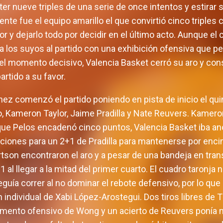
r nueve triples de una serie de once intentos y estirar s
nte fue el equipo amarillo el que convirtió cinco triples
or y dejarlo todo por decidir en el último acto. Aunque el
a los suyos al partido con una exhibición ofensiva que pe
n el momento decisivo, Valencia Basket cerró su aro y cons
rtido a su favor.
nez comenzó el partido poniendo en pista de inicio el qu
 Kameron Taylor, Jaime Pradilla y Nate Reuvers. Kameron
nque Pelos encadenó cinco puntos, Valencia Basket iba a
iones para un 2+1 de Pradilla para mantenerse por enci
son encontraron el aro y a pesar de una bandeja en tra
 al llegar a la mitad del primer cuarto. El cuadro taronj
eguía correr al no dominar el rebote defensivo, por lo qu
n individual de Xabi López-Arostegui. Dos tiros libres d
momento ofensivo de Wong y un acierto de Reuvers poní