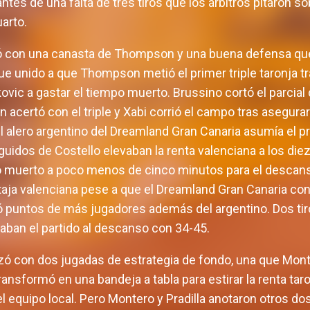
ntes de una falta de tres tiros que los árbitros pitaron s
uarto.
con una canasta de Thompson y una buena defensa que ha
que unido a que Thompson metió el primer triple taronja t
kovic a gastar el tiempo muerto. Brussino cortó el parcial 
 acertó con el triple y Xabi corrió el campo tras asegurar
e el alero argentino del Dreamland Gran Canaria asumía el
uidos de Costello elevaban la renta valenciana a los diez
muerto a poco menos de cinco minutos para el descanso.
taja valenciana pese a que el Dreamland Gran Canaria co
 puntos de más jugadores además del argentino. Dos tiro
ban el partido al descanso con 34-45.
 con dos jugadas de estrategia de fondo, una que Monte
ransformó en una bandeja a tabla para estirar la renta ta
l equipo local. Pero Montero y Pradilla anotaron otros do