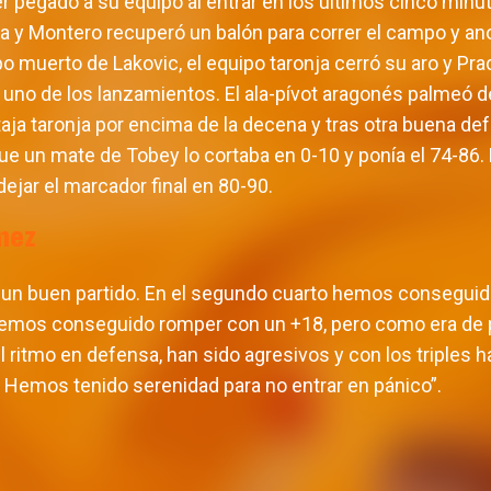
r pegado a su equipo al entrar en los últimos cinco minut
eja y Montero recuperó un balón para correr el campo y an
o muerto de Lakovic, el equipo taronja cerró su aro y Pradi
o uno de los lanzamientos. El ala-pívot aragonés palmeó d
taja taronja por encima de la decena y tras otra buena de
que un mate de Tobey lo cortaba en 0-10 y ponía el 74-86. 
dejar el marcador final en 80-90.
nez
n buen partido. En el segundo cuarto hemos conseguid
o hemos conseguido romper con un +18, pero como era de pr
l ritmo en defensa, han sido agresivos y con los triples ha
. Hemos tenido serenidad para no entrar en pánico”.