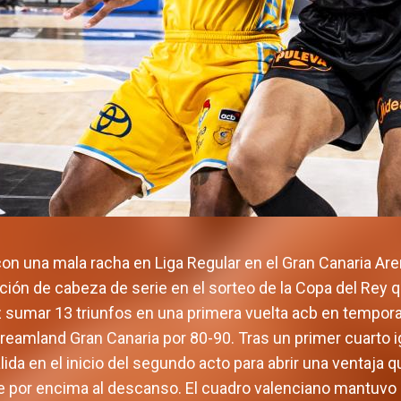
on una mala racha en Liga Regular en el Gran Canaria Ar
ición de cabeza de serie en el sorteo de la Copa del Rey
 sumar 13 triunfos en una primera vuelta acb en tempora
Dreamland Gran Canaria por 80-90. Tras un primer cuarto i
lida en el inicio del segundo acto para abrir una ventaja 
se por encima al descanso. El cuadro valenciano mantuvo e