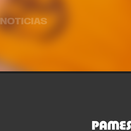
El equip
Armoni Brooks, tirador de
prete
lujo para Valencia Basket
par
NOTICIAS
EQUIPO MASCULINO
03 AGO. 2026
EQUIP