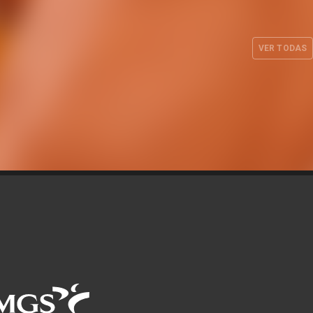
ancará la
Valencia Basket define su
 la pista
cuerpo técnico masculino
anbul
para la temporada 2026-27
VER TODAS
JUL. 2026
EQUIPO MASCULINO
28 JUL. 2026