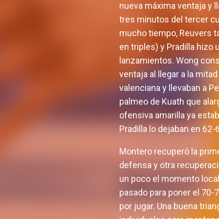
nueva máxima ventaja y l
tres minutos del tercer c
mucho tiempo, Reuvers tam
en triples) y Pradilla hiz
lanzamientos. Wong consig
ventaja al llegar a la mita
valenciana y llevaban a Pe
palmeo de Kuath que alarga
ofensiva amarilla ya estab
Pradilla lo dejaban en 62-
Montero recuperó la prime
defensa y otra recuperaci
un poco el momento local.
pasado para poner el 70-7
por jugar. Una buena tri