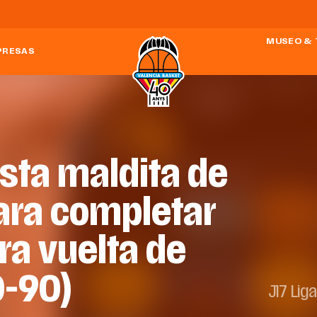
MUSEO & 
PRESAS
ista maldita de
ara completar
ra vuelta de
0-90)
J17 Lig