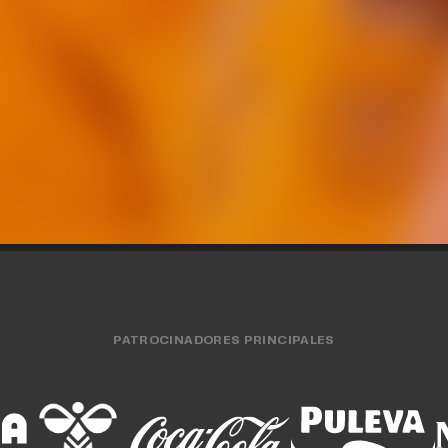
o masculino define la
Valencia Basket arr
mporada con tres
EuroLeague 26-27 en
tidos amistosos
de Besiktas Ist
O MASCULINO
31 JUL. 2026
EQUIPO MASCULINO
29 
PATROCINADORES PRINCIPALES