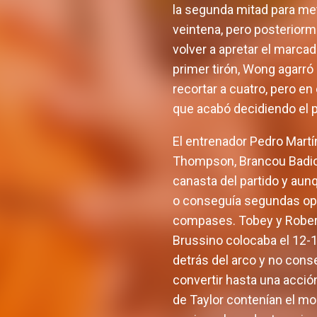
la segunda mitad para mete
veintena, pero posteriorme
volver a apretar el marcad
primer tirón, Wong agarró 
recortar a cuatro, pero e
que acabó decidiendo el pa
El entrenador Pedro Martí
Thompson, Brancou Badio,
canasta del partido y au
o conseguía segundas opc
compases. Tobey y Robert
Brussino colocaba el 12-11
detrás del arco y no cons
convertir hasta una acció
de Taylor contenían el 