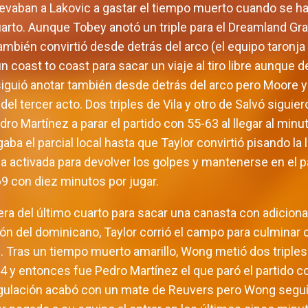
levaban a Lakovic a gastar el tiempo muerto cuando se h
uarto. Aunque Tobey anotó un triple para el Dreamland G
bién convirtió desde detrás del arco (el equipo taronja
o un coast to coast para sacar un viaje al tiro libre aunqu
uió anotar también desde detrás del arco pero Moore y P
d del tercer acto. Dos triples de Vila y otro de Salvó sigu
dro Martínez a parar el partido con 55-63 al llegar al minu
ba el parcial local hasta que Taylor convirtió pisando la l
a activada para devolver los golpes y mantenerse en el par
69 con diez minutos por jugar.
ra del último cuarto para sacar una canasta con adiciona
ón del dominicano, Taylor corrió el campo para culminar 
 Tras un tiempo muerto amarillo, Wong metió dos triples
4 y entonces fue Pedro Martínez el que paró el partido 
angulación acabó con un mate de Reuvers pero Wong segu