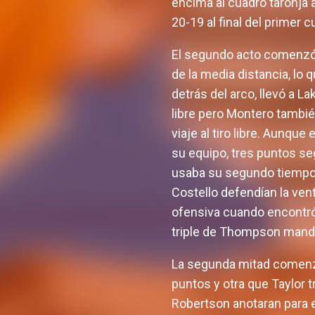
encima al cuadro taronja a
20-19 al final del primer c
El segundo acto comenzó 
de la media distancia, lo 
detrás del arco, llevó a La
libre pero Montero también
viaje al tiro libre. Aunqu
su equipo, tres puntos seg
usaba su segundo tiempo 
Costello defendían la ven
ofensiva cuando encontró
triple de Thompson manda
La segunda mitad comenzó
puntos y otra que Taylor t
Robertson anotaran para e