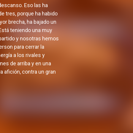
 descanso. Eso las ha
de tres, porque ha habido
yor brecha, ha bajado un
. Está teniendo una muy
 partido y nosotras hemos
rson para cerrar la
rgía a los rivales y
nes de arriba y en una
a afición, contra un gran
Definido el cuerpo técnico
a la
del equipo femenino para el