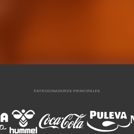
tidos amistosos
Supercopa LF Ende
O FEMENINO
04 AGO. 2026
EQUIPO FEMENINO
31 J
PATROCINADORES PRINCIPALES