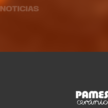
ante Fenerbahce Opet
par
NOTICIAS
EQUIPO FEMENINO
07 AGO. 2026
EQUIP