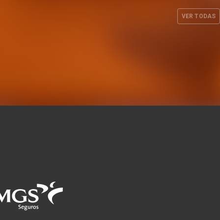
sa 2026
curso 26-27
VER TODAS
UL. 2026
EQUIPO FEMENINO
30 JUL. 2026