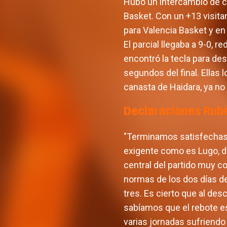
Hubo un intercambio de ca
Basket. Con un +13 visita
para Valencia Basket y en
El parcial llegaba a 9-0, 
encontró la tecla para des
segundos del final. Ellas 
canasta de Haidara, ya no
Declaraciones Rub
"Terminamos satisfechas c
exigente como es Lugo, d
central del partido muy c
normas de los dos días de
tres. Es cierto que al de
sabíamos que el rebote e
varias jornadas sufriendo