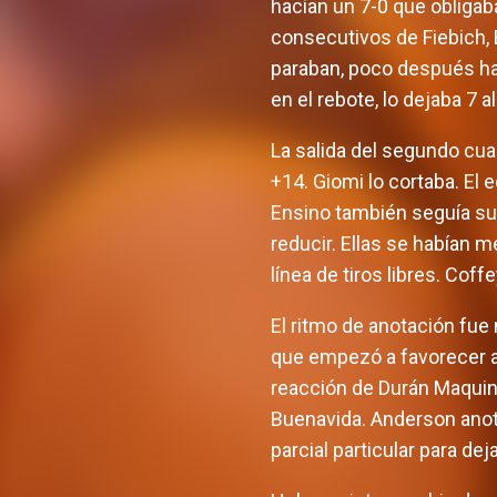
hacían un 7-0 que obligaba
consecutivos de Fiebich, 
paraban, poco después habí
en el rebote, lo dejaba 7 al
La salida del segundo cua
+14. Giomi lo cortaba. El
Ensino también seguía sum
reducir. Ellas se habían m
línea de tiros libres. Coff
El ritmo de anotación fue
que empezó a favorecer a 
reacción de Durán Maquinar
Buenavida. Anderson anota
parcial particular para deja