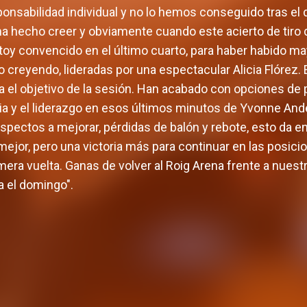
ponsabilidad individual y no lo hemos conseguido tras el
 ha hecho creer y obviamente cuando este acierto de tiro 
toy convencido en el último cuarto, para haber habido ma
o creyendo, lideradas por una espectacular Alicia Flórez
a el objetivo de la sesión. Han acabado con opciones de
a y el liderazgo en esos últimos minutos de Yvonne Ande
spectos a mejorar, pérdidas de balón y rebote, esto da ene
ejor, pero una victoria más para continuar en las posicio
mera vuelta. Ganas de volver al Roig Arena frente a nuestr
 el domingo".
po femenino afronta
temporada con dos
Abonos y viaje 