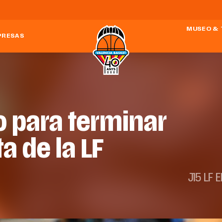
MUSEO & 
PRESAS
o para terminar
a de la LF
J15 LF 