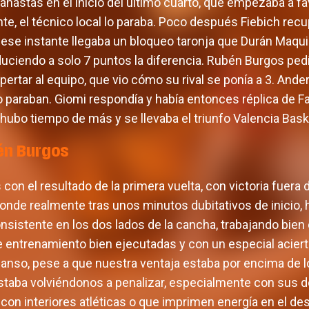
nastas en el inicio del último cuarto, que empezaba a fa
nte, el técnico local lo paraba. Poco después Fiebich rec
 ese instante llegaba un bloqueo taronja que Durán Maqu
reduciendo a solo 7 puntos la diferencia. Rubén Burgos pe
pertar al equipo, que vio cómo su rival se ponía a 3. And
lo paraban. Giomi respondía y había entonces réplica de F
 hubo tiempo de más y se llevaba el triunfo Valencia Bask
én Burgos
on el resultado de la primera vuelta, con victoria fuera
onde realmente tras unos minutos dubitativos de inicio
onsistente en los dos lados de la cancha, trabajando bien
 entrenamiento bien ejecutadas y con un especial aciert
scanso, pese a que nuestra ventaja estaba por encima de 
staba volviéndonos a penalizar, especialmente con sus d
 con interiores atléticas o que imprimen energía en el 