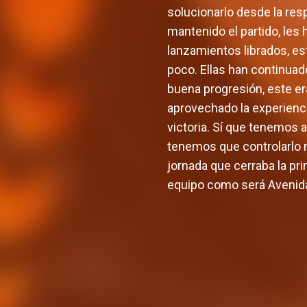
solucionarlo desde la res
mantenido el partido, les
lanzamientos librados, es
poco. Ellas han continuad
buena progresión, este er
aprovechado la experienci
victoria. Sí que tenemos a
tenemos que controlarlo m
jornada que cerraba la pri
equipo como será Avenida
Valencia Basket abrirá la
El equi
EuroLeague Women en casa
la pre