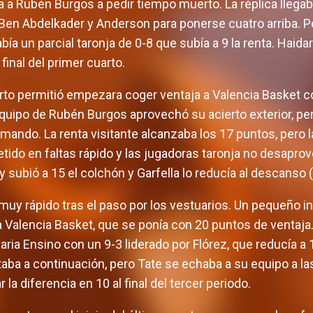
 a Rubén Burgos a pedir tiempo muerto. La réplica llegaba
Ben Abdelkader y Anderson para ponerse cuatro arriba. Pe
a un parcial taronja de 0-8 que subía a 9 la renta. Haida
 final del primer cuarto.
rto permitió empezara coger ventaja a Valencia Basket c
 equipo de Rubén Burgos aprovechó su acierto exterior, p
ando. La renta visitante alcanzaba los 17 puntos, pero l
etido en faltas rápido y las jugadoras taronja no desapro
ey subió a 15 el colchón y Garfella lo reducía al descanso 
 muy rápido tras el paso por los vestuarios. Un pequeño 
Valencia Basket, que se ponía con 20 puntos de ventaja.
ia Ensino con un 9-3 liderado por Flórez, que reducía a 1
ba a continuación, pero Tate se echaba a su equipo a la
r la diferencia en 10 al final del tercer periodo.