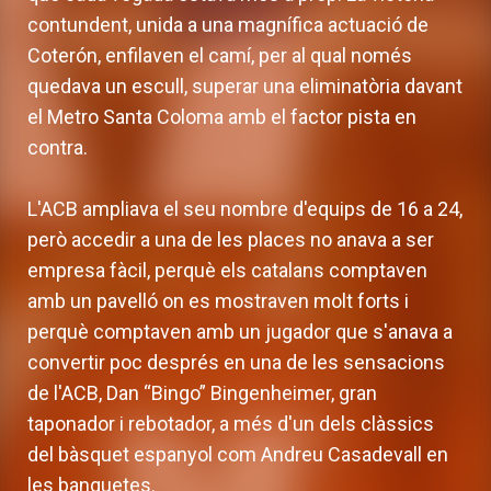
contundent, unida a una magnífica actuació de
Coterón, enfilaven el camí, per al qual només
quedava un escull, superar una eliminatòria davant
el Metro Santa Coloma amb el factor pista en
contra.
L'ACB ampliava el seu nombre d'equips de 16 a 24,
però accedir a una de les places no anava a ser
empresa fàcil, perquè els catalans comptaven
amb un pavelló on es mostraven molt forts i
perquè comptaven amb un jugador que s'anava a
convertir poc després en una de les sensacions
de l'ACB, Dan “Bingo” Bingenheimer, gran
taponador i rebotador, a més d'un dels clàssics
del bàsquet espanyol com Andreu Casadevall en
les banquetes.