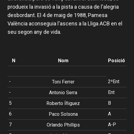
produeix la invasió a la pista a causa de l'alegria
desbordant. El 4 de maig de 1988, Pamesa
València aconseguia l'ascens a la Lliga ACB en el
seu segon any de vida.
N
Nom
Posició
-
2ºEnt
Toni Ferrer
-
Ent
Antonio Serra
5
B
Roberto Íñiguez
6
A
Paco Solsona
7
A-P
Orlando Phillips