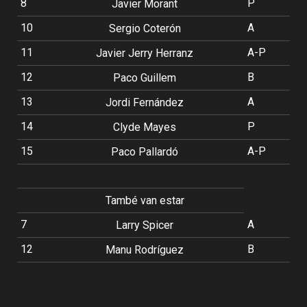
8
P
Javier Morant
10
A
Sergio Coterón
11
A-P
Javier Jerry Herranz
12
B
Paco Guillem
13
A
Jordi Fernández
14
P
Clyde Mayes
15
A-P
Paco Pallardó
També van estar
7
A
Larry Spicer
12
B
Manu Rodríguez