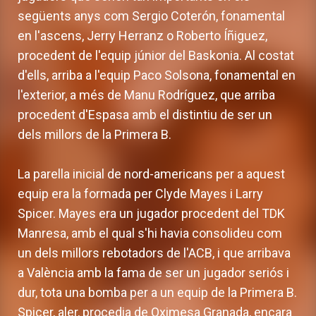
següents anys com Sergio Coterón, fonamental
en l'ascens, Jerry Herranz o Roberto Íñiguez,
procedent de l'equip júnior del Baskonia. Al costat
d'ells, arriba a l'equip Paco Solsona, fonamental en
l'exterior, a més de Manu Rodríguez, que arriba
procedent d'Espasa amb el distintiu de ser un
dels millors de la Primera B.
La parella inicial de nord-americans per a aquest
equip era la formada per Clyde Mayes i Larry
Spicer. Mayes era un jugador procedent del TDK
Manresa, amb el qual s'hi havia consolideu com
un dels millors rebotadors de l'ACB, i que arribava
a València amb la fama de ser un jugador seriós i
dur, tota una bomba per a un equip de la Primera B.
Spicer, aler, procedia de Oximesa Granada, encara