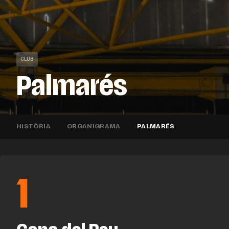
CLUB
Palmarés
HISTÒRIA
ORGANIGRAMA
PALMARÉS
1