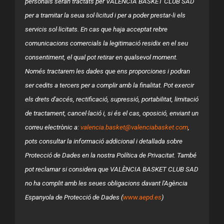
personals seran tractats per VALÈNCIA BASKET CLUB SAD
per a tramitar la seua sol·licitud i per a poder prestar-li els
servicis sol·licitats. En cas que haja acceptat rebre
comunicacions comercials la legitimació residix en el seu
consentiment, el qual pot retirar en qualsevol moment.
Només tractarem les dades que ens proporciones i podran
ser cedits a tercers per a complir amb la finalitat. Pot exercir
els drets d'accés, rectificació, supressió, portabilitat, limitació
de tractament, cancel·lació i, si és el cas, oposició, enviant un
correu electrònic a:
valencia.basket@valenciabasket.com
,
pots consultar la informació addicional i detallada sobre
Protecció de Dades en la nostra Política de Privacitat. També
pot reclamar si considera que VALÈNCIA BASKET CLUB SAD
no ha complit amb les seues obligacions davant l'Agència
Espanyola de Protecció de Dades (
www.aepd.es
)