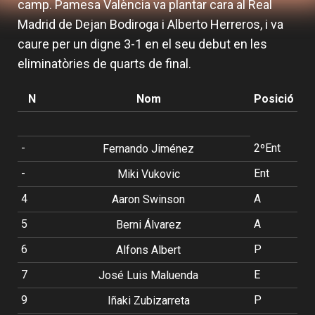
camp. Pamesa València va plantar cara al Real
Madrid de Dejan Bodiroga i Alberto Herreros, i va
caure per un digne 3-1 en el seu debut en les
eliminatòries de quarts de final.
N
Nom
Posició
-
2ºEnt
Fernando Jiménez
-
Ent
Miki Vukovic
4
A
Aaron Swinson
5
A
Berni Álvarez
6
P
Alfons Albert
7
E
José Luis Maluenda
9
P
Iñaki Zubizarreta