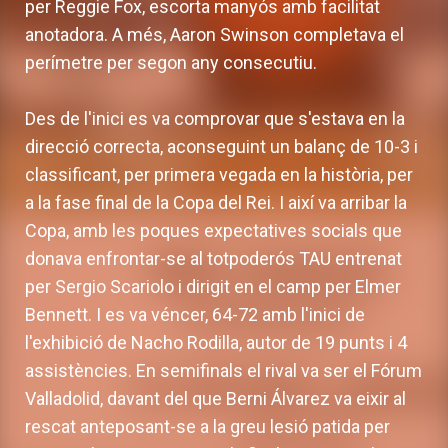
per Reggie Fox, escorta manyós amb facilitat
anotadora. A més, Aaron Swinson completava el
perímetre per segon any consecutiu.
Des de l'inici es va comprovar que s'estava en la
direcció correcta, aconseguint un balanç de 10-3 i
classificant, per primera vegada en la història, per
a la fase final de la Copa del Rei. I així va arribar la
Copa, amb les poques expectatives socials que
donava enfrontar-se al totpoderós TAU entrenat
per Sergio Scariolo i dirigit en el camp per Elmer
Bennett. I es va véncer, 64-72 amb l'inici de
l'exhibició de Nacho Rodilla, autor de 19 punts i 4
assistències. En semifinals el rival va ser el Fórum
Valladolid, davant del que Berni Álvarez va eixir al
rescat anteposant-se a la greu lesió patida per