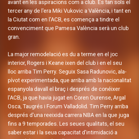
avant en les aspiracions com a club. És tan sols el
tercer any de l'era Miki Vukovic a València, i tant en
la Ciutat com en l'ACB, es comença a tindre el
convenciment que Pamesa València serà un club
gran.
La major remodelació es du a terme en el joc
interior, Rogers i Keane ixen del club i en el seu
lloc arriba Tim Perry. Seguix Sasa Radunovic, ala-
pívot experimentada, que arriba amb la nacionalitat
espanyola davall el braç i després de conéixer
l'ACB, ja que havia jugat en Coren Ourense, Argal
Osca, Taugrés i Forum Valladolid. Tim Perry arriba
després d'una reeixida carrera NBA en la que juga
fins a 9 temporades. Les seues qualitats, el seu
saber estar i la seua capacitat d'intimidació a