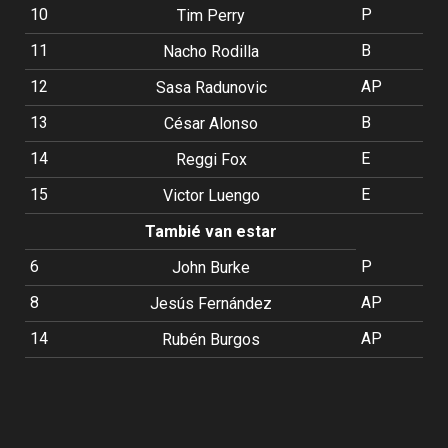
10
P
Tim Perry
11
B
Nacho Rodilla
12
AP
Sasa Radunovic
13
B
César Alonso
14
E
Reggi Fox
15
E
Victor Luengo
Tambié van estar
6
P
John Burke
8
AP
Jesús Fernández
14
AP
Rubén Burgos