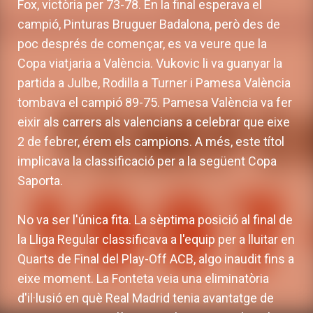
Fox, victòria per 73-78. En la final esperava el
campió, Pinturas Bruguer Badalona, però des de
poc després de començar, es va veure que la
Copa viatjaria a València. Vukovic li va guanyar la
partida a Julbe, Rodilla a Turner i Pamesa València
tombava el campió 89-75
. Pamesa València va fer
eixir als carrers als valencians a celebrar que eixe
2 de febrer, érem els campions. A més, este títol
implicava la classificació per a la següent Copa
Saporta.
No va ser l'única fita. La sèptima posició al final de
la Lliga Regular classificava a l'equip per a lluitar en
Quarts de Final del Play-Off ACB, algo inaudit fins a
eixe moment. La Fonteta veia una eliminatòria
d'il·lusió en què Real Madrid tenia avantatge de