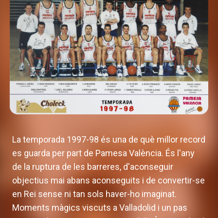
La temporada 1997-98 és una de què millor record
es guarda per part de Pamesa València. És l'any
de la ruptura de les barreres, d'aconseguir
objectius mai abans aconseguits i de convertir-se
en Rei sense ni tan sols haver-ho imaginat.
Moments màgics viscuts a Valladolid i un pas