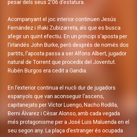
pesar dels seus 2'06 d'estatura.
Acompanyant el joc interior continuen Jesús
Fernández i Iñaki Zubizarreta, als que es busca
afegir un quint efectiu. En un principi s'aposta per
l'irlandés John Burke, però després de només dos
partits, l'aposta passa a ser Alfons Albert, jugador
natural de Torrent que procedix del Joventut.
Rubén Burgos era cedit a Gandia.
En l'exterior continua el nucli dur de jugadors
espanyols que van aconseguir l'ascens,
capitanejats per Víctor Luengo, Nacho Rodilla,
Berni Álvarez i Cèsar Alonso, amb cada vegada
més protagonisme per a José Luis Maluenda en el
seu segon any. La plaça d'estranger és ocupada