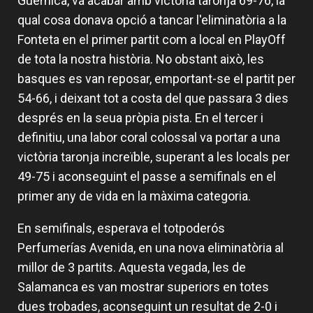
Guernica, va acabar amb victòria taronja 69-76, la
qual cosa donava opció a tancar l'eliminatòria a la
Fonteta en el primer partit com a local en PlayOff
de tota la nostra història. No obstant això, les
basques es van reposar, emportant-se el partit per
54-66, i deixant tot a costa del que passara 3 dies
després en la seua pròpia pista. En el tercer i
definitiu, una labor coral colossal va portar a una
victòria taronja increïble, superant a les locals per
49-75 i aconseguint el passe a semifinals en el
primer any de vida en la màxima categoria.
En semifinals, esperava el totpoderós
Perfumerías Avenida, en una nova eliminatòria al
millor de 3 partits. Aquesta vegada, les de
Salamanca es van mostrar superiors en totes
dues trobades, aconseguint un resultat de 2-0 i