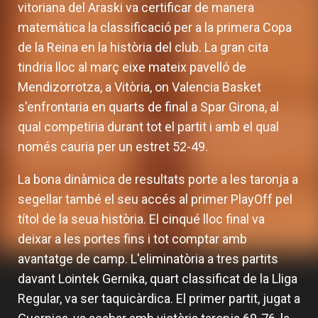
vitoriana del Araski va certificar de manera
matemàtica la classificació per a la primera Copa
de la Reina en la història del club. La gran cita
tindria lloc al març eixe mateix pavelló de
Mendizorrotza, a Vitòria, on Valencia Basket
s'enfrontaria en quarts de final a Spar Girona, al
qual competiria durant tot el partit i amb el qual
només cauria per un estret 52-49.
La bona dinàmica de resultats porte a les taronja a
segellar també el seu accés al primer PlayOff pel
títol de la seua història. El cinqué lloc final va
deixar a les portes fins i tot comptar amb
avantatge de camp. L'eliminatòria a tres partits
davant Lointek Gernika, quart classificat de la Lliga
Regular, va ser taquicàrdica. El primer partit, jugat a