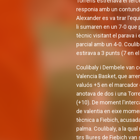
Torrens estrenava el terce
responia amb un contunde
Alexander es va tirar l'eq
li sumaren en un 7-0 que 
tècnic visitant el parava 
parcial amb un 4-0. Coulib
estirava a 3 punts (7 en el 
Coulibaly i Dembele van co
Valencia Basket, que arrem
valuós +5 en el marcador 
anotava de dos i una Torre
(+10). De moment l'interca
de valentia en eixe momen
tècnica a Fiebich, acusada
palma. Coulibaly, a la qual
tirs lliures de Fiebich va