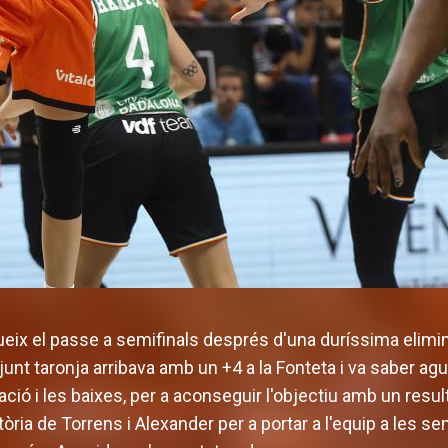
ix el passe a semifinals després d'una duríssima elimin
unt taronja arribava amb un +4 a la Fonteta i va saber agu
tació i les baixes, per a aconseguir l'objectiu amb un resu
ria de Torrens i Alexander per a portar a l'equip a les se