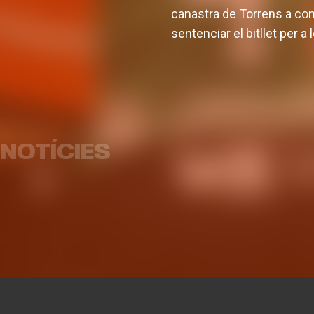
canastra de Torrens a con
sentenciar el bitllet per a 
L'equip femení afronta la
pretemporada amb dos
Abonam
partits amistosos
Superc
NOTÍCIES
EQUIP FEMENÍ
04 AGO. 2026
EQU