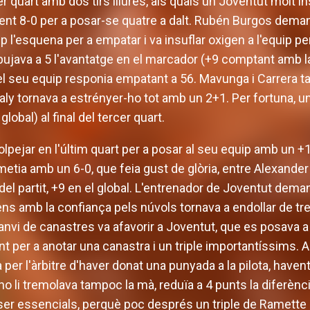
r quart amb dos tirs lliures, als quals un Joventut molt i
nt 8-0 per a posar-se quatre a dalt. Rubén Burgos dema
uip l'esquena per a empatar i va insuflar oxigen a l'equip p
pujava a 5 l'avantatge en el marcador (+9 comptant amb la
i el seu equip responia empatant a 56. Mavunga i Carrera ta
aly tornava a estrényer-ho tot amb un 2+1. Per fortuna, u
global) al final del tercer quart.
lpejar en l'últim quart per a posar al seu equip amb un +1
etia amb un 6-0, que feia gust de glòria, entre Alexander
del partit, +9 en el global. L'entrenador de Joventut dem
ns amb la confiança pels núvols tornava a endollar de tre
nvi de canastres va afavorir a Joventut, que es posava a 
t per a anotar una canastra i un triple importantíssims. 
 per l'àrbitre d'haver donat una punyada a la pilota, haven
 no li tremolava tampoc la mà, reduïa a 4 punts la diferènci
n ser essencials, perquè poc després un triple de Ramette r