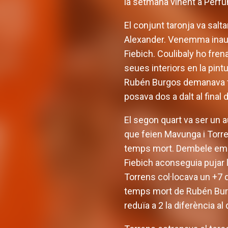
la setmana vinent a Perf
El conjunt taronja va salta
Alexander. Venemma inaug
Fiebich. Coulibaly ho fren
seues interiors en la pintu
Rubén Burgos demanava te
posava dos a dalt al final 
El segon quart va ser un a
que feien Mavunga i Torre
temps mort. Dembele empat
Fiebich aconseguia pujar l'
Torrens col·locava un +7 
temps mort de Rubén Burg
reduïa a 2 la diferència a