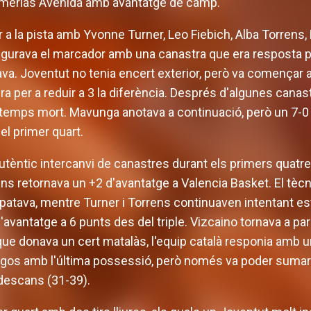
umerías Avenida amb avantatge de camp.
r a la pista amb Yvonne Turner, Leo Fiebich, Alba Torrens, 
urava el marcador amb una canastra que era resposta pe
ava. Joventut no tenia encert exterior, però va començar a 
ra per a reduir a 3 la diferència. Després d'algunes canast
mps mort. Mavunga anotava a continuació, però un 7-0 en
del primer quart.
utèntic intercanvi de canastres durant els primers quatre
ns retornava un +2 d'avantatge a Valencia Basket. El tè
ava, mentre Turner i Torrens continuaven intentant estira
avantatge a 6 punts des del triple. Vizcaino tornava a para
que donava un cert matalàs, l'equip català responia amb 
os amb l'última possessió, però només va poder sumar un
l descans (31-39).