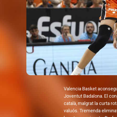
Valencia Basket aconsegue
Joventut Badalona. El conj
català, malgrat la curta ro
valuós. Tremenda eliminatò