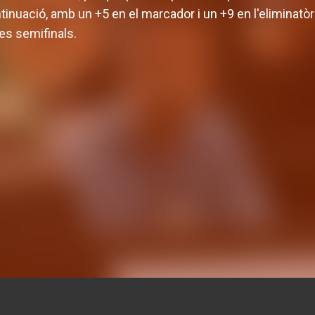
tinuació, amb un +5 en el marcador i un +9 en l'eliminat
les semifinals.
Definit el cos tèc
ents i viatge a la
l'equip femení per 
opa LF Endesa 2026
26-27
IP FEMENÍ
31 JUL. 2026
EQUIP FEMENÍ
30 JUL