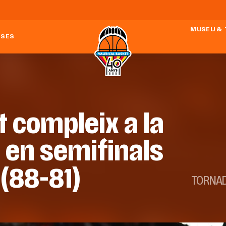
MUSEU &
ESES
 compleix a la
à en semifinals
 (88-81)
TORNAD