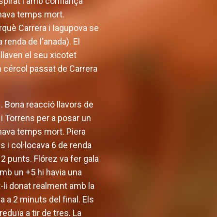
nspirat i amb confiança
nava temps mort.
erquè Carrera i Iagupova se
 renda de l'anada). El
llaven el seu xicotet
n cércol passat de Carrera
. Bona reacció llavors de
 i Torrens per a posar un
anava temps mort. Piera
s i col·locava 6 de renda
2 punts. Flórez va fer gala
Amb un +5 hi havia una
t-li donat realment amb la
a a 2 minuts del final. Els
eduïa a tir de tres. La