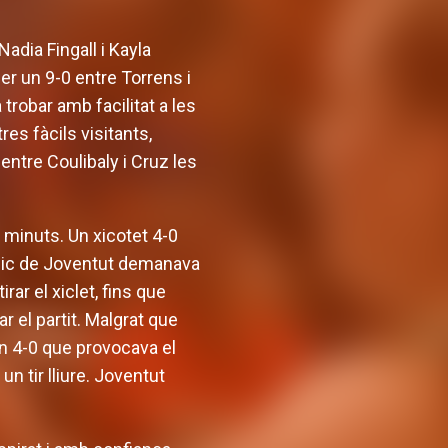
Nadia Fingall i Kayla
r un 9-0 entre Torrens i
trobar amb facilitat a les
res fàcils visitants,
tre Coulibaly i Cruz les
 minuts. Un xicotet 4-0
cnic de Joventut demanava
r el xiclet, fins que
r el partit. Malgrat que
un 4-0 que provocava el
 tir lliure. Joventut