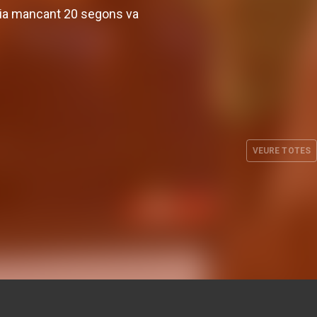
òria mancant 20 segons va
Carrera, Buenavida, Flórez,
nic de
Pueyo i Araújo estaran amb
al curs
Espanya en la preparació del
Mundial
VEURE TOTES
. 2026
EQUIP FEMENÍ
24 JUL. 2026