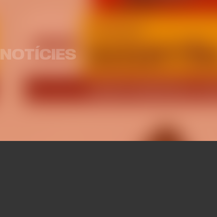
Valencia Basket obrirà la
L'equi
EuroLeague Women a casa
pret
davant Fenerbahce Opet
pa
NOTÍCIES
EQUIP FEMENÍ
07 AGO. 2026
EQU