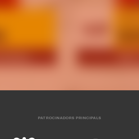
p femení afronta la
emporada amb dos
Abonaments i viat
rtits amistosos
Supercopa LF Ende
IP FEMENÍ
04 AGO. 2026
EQUIP FEMENÍ
31 JUL
PATROCINADORS PRINCIPALS