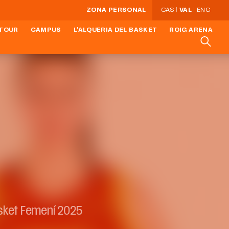
ZONA PERSONAL
CAS
VAL
ENG
 TOUR
CAMPUS
L'ALQUERIA DEL BASKET
ROIG ARENA
sket Femení 2025