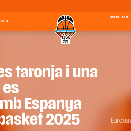
MUSEU &
ESES
s taronja i una
 es
amb Espanya
obasket 2025
Euroba