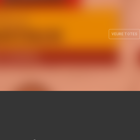
Definit el cos tècnic de
ge a la
l'equip femení per al curs
sa 2026
26-27
VEURE TOTES
. 2026
EQUIP FEMENÍ
30 JUL. 2026