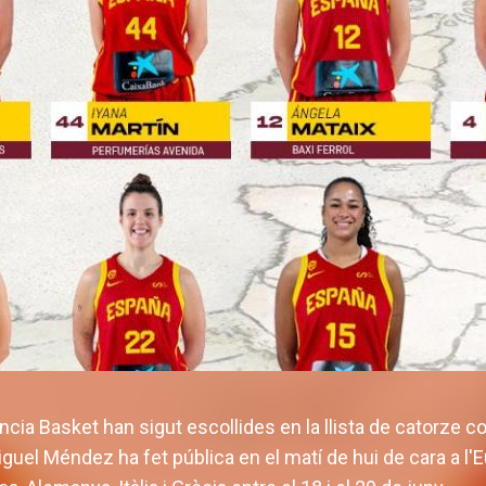
ncia Basket han sigut escollides en la llista de catorze 
guel Méndez ha fet pública en el matí de hui de cara a l