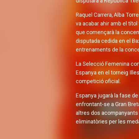
disputarà a República Txeca
Raquel Carrera, Alba Torr
va acabar ahir amb el títol
que començarà la concentr
disputada cedida en el Ba
entrenaments de la conce
La Selecció Femenina comp
Espanya en el torneig Illes
competició oficial.
Espanya jugarà la fase de
enfrontant-se a Gran Breta
altres dos acompanyants en
eliminatòries per les meda