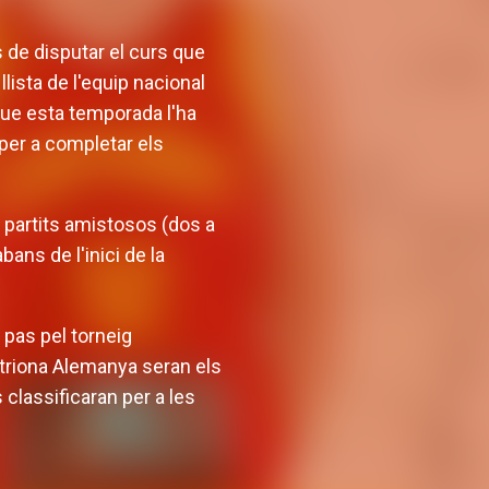
 de disputar el curs que
llista de l'equip nacional
que esta temporada l'ha
 per a completar els
 partits amistosos (dos a
bans de l'inici de la
pas pel torneig
fitriona Alemanya seran els
classificaran per a les