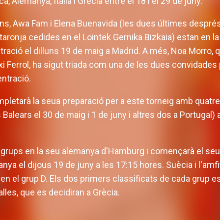
, Alemanya, Itàlia i Grècia entre el 18 i el 29 de juny.
ens, Awa Fam i Elena Buenavida (les dues últimes després
 taronja cedides en el Lointek Gernika Bizkaia) estan en la 
ació el dilluns 19 de maig a Madrid. A més, Noa Morro, 
xi Ferrol, ha sigut triada com una de les dues convidades
ntració.
letarà la seua preparació per a este torneig amb quatre
 Balears el 30 de maig i 1 de juny i altres dos a Portugal) a
 grups en la seu alemanya d'Hamburg i començarà el seu 
nya el dijous 19 de juny a les 17:15 hores. Suècia i l'am
 el grup D. Els dos primers classificats de cada grup es 
lles, que es decidiran a Grècia.