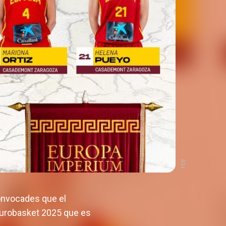
FEB
convocades que el
'Eurobasket 2025 que es