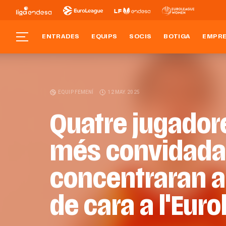
ENTRADES
EQUIPS
SOCIS
BOTIGA
EMPR
EQUIP FEMENÍ
12 MAY. 2025
Quatre jugadore
més convidada
concentraran 
de cara a l'Eur