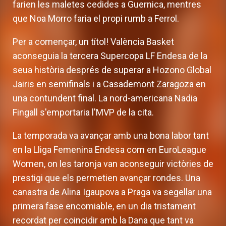
farien les maletes cedides a Guernica, mentres
que Noa Morro faria el propi rumb a Ferrol.
Per a començar, un títol! València Basket
aconseguia la tercera Supercopa LF Endesa de la
seua història després de superar a Hozono Global
Jairis en semifinals i a Casademont Zaragoza en
una contundent final. La nord-americana Nadia
Fingall s'emportaria l'MVP de la cita.
La temporada va avançar amb una bona labor tant
en la Lliga Femenina Endesa com en EuroLeague
Women, on les taronja van aconseguir victòries de
prestigi que els permetien avançar rondes. Una
canastra de Alina Igaupova a Praga va segellar una
primera fase encomiable, en un dia tristament
recordat per coincidir amb la Dana que tant va