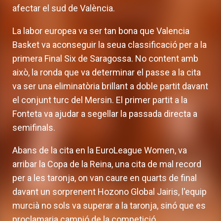
afectar el sud de València.
La labor europea va ser tan bona que Valencia
Basket va aconseguir la seua classificació per a la
primera Final Six de Saragossa. No content amb
això, la ronda que va determinar el passe a la cita
va ser una eliminatòria brillant a doble partit davant
el conjunt turc del Mersin. El primer partit a la
Fonteta va ajudar a segellar la passada directa a
semifinals.
Abans de la cita en la EuroLeague Women, va
arribar la Copa de la Reina, una cita de mal record
per a les taronja, on van caure en quarts de final
davant un sorprenent Hozono Global Jairis, l'equip
murcià no sols va superar a la taronja, sinó que es
proclamaria campió de la competició.