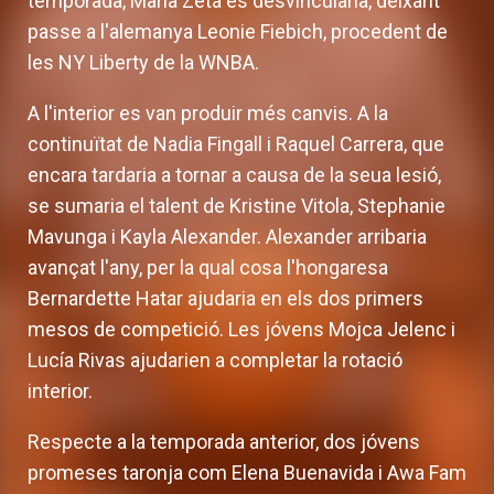
temporada, María Zeta es desvincularia, deixant
passe a l'alemanya Leonie Fiebich, procedent de
les NY Liberty de la WNBA.
A l'interior es van produir més canvis. A la
continuïtat de Nadia Fingall i Raquel Carrera, que
encara tardaria a tornar a causa de la seua lesió,
se sumaria el talent de Kristine Vitola, Stephanie
Mavunga i Kayla Alexander. Alexander arribaria
avançat l'any, per la qual cosa l'hongaresa
Bernardette Hatar ajudaria en els dos primers
mesos de competició. Les jóvens Mojca Jelenc i
Lucía Rivas ajudarien a completar la rotació
interior.
Respecte a la temporada anterior, dos jóvens
promeses taronja com Elena Buenavida i Awa Fam