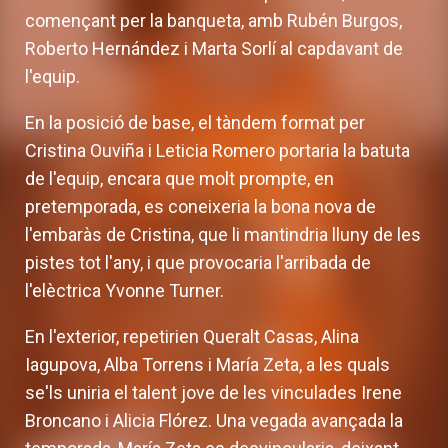
començant per la banqueta, amb Rubén Burgos,
Roberto Hernández i Marta Sorlí al capdavant de
l'equip.
En la posició de base, el tàndem format per
Cristina Ouviña i Leticia Romero portaria la batuta
de l'equip, encara que molt prompte, en
pretemporada, es coneixeria la bona nova de
l'embaràs de Cristina, que li mantindria lluny de les
pistes tot l'any, i que provocaria l'arribada de
l'elèctrica Yvonne Turner.
En l'exterior, repetirien Queralt Casas, Alina
Iagupova, Alba Torrens i María Zeta, a les quals
se'ls uniria el talent jove de les vinculades Irene
Broncano i Alicia Flórez. Una vegada avançada la