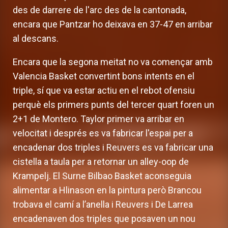
des de darrere de l'arc des de la cantonada,
encara que Pantzar ho deixava en 37-47 en arribar
al descans.
Encara que la segona meitat no va començar amb
Valencia Basket convertint bons intents en el
triple, sí que va estar actiu en el rebot ofensiu
perquè els primers punts del tercer quart foren un
2+1 de Montero. Taylor primer va arribar en
velocitat i després es va fabricar l'espai per a
encadenar dos triples i Reuvers es va fabricar una
cistella a taula per a retornar un alley-oop de
Krampelj. El Surne Bilbao Basket aconseguia
alimentar a Hlinason en la pintura però Brancou
trobava el camí a l’anella i Reuvers i De Larrea
encadenaven dos triples que posaven un nou