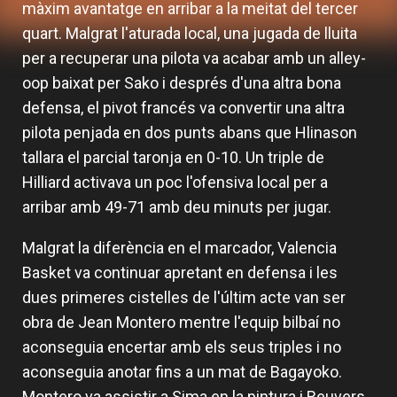
màxim avantatge en arribar a la meitat del tercer
quart. Malgrat l'aturada local, una jugada de lluita
per a recuperar una pilota va acabar amb un alley-
oop baixat per Sako i després d'una altra bona
defensa, el pivot francés va convertir una altra
pilota penjada en dos punts abans que Hlinason
tallara el parcial taronja en 0-10. Un triple de
Hilliard activava un poc l'ofensiva local per a
arribar amb 49-71 amb deu minuts per jugar.
Malgrat la diferència en el marcador, Valencia
Basket va continuar apretant en defensa i les
dues primeres cistelles de l'últim acte van ser
obra de Jean Montero mentre l'equip bilbaí no
aconseguia encertar amb els seus triples i no
aconseguia anotar fins a un mat de Bagayoko.
Montero va assistir a Sima en la pintura i Reuvers