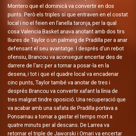
Montero que el dominicà va convertir en dos
punts. Però els triples sí que entraven en el costat
local i no el feien en l’anella taronja, per la qual
cosa Valencia Basket anava anotant amb dos tirs
lliures de Taylor o un palmeig de Pradilla per a anar
defensant el seu avantatge. I després d'un rebot
ofensiu, Brancou va aconseguir encertar des de
darrere de l'arc per a tornar a posar-la en la
desena, i tot i que el quadre local va encadenar
cinc punts, Taylor també va anotar de tres i
després Brancou va convertir xafant la línia de
tres malgrat tindre oposició. Una recuperació que
va acabar amb una safata de Pradilla portava a
Ponsarnau a tornar a gastar el temps mort a
quatre minuts per al descans. De Larrea va
retornar el triple de Jaworski i Omari va encertar