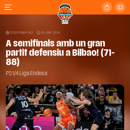
EQUIP MASCULÍ
05 JUN. 2026
A semifinals amb un gran
partit defensiu a Bilbao! (71-
88)
P2 1/4 Liga Endesa