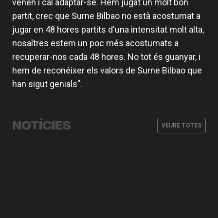
venen i cal adaptar-se. Hem jugat un molt bon
partit, crec que Surne Bilbao no està acostumat a
jugar en 48 hores partits d'una intensitat molt alta,
nosaltres estem un poc més acostumats a
recuperar-nos cada 48 hores. No tot és guanyar, i
hem de reconéixer els valors de Surne Bilbao que
han sigut genials”.
Valencia Basket incorpora a Oumar
Ballo, que jugarà la pròxima
L'equip masculí defineix la
Armoni Brooks, tirador de luxe per a
temporada cedit en Galatasaray
Valencia Basket arrancarà la
pretemporada amb tres partits
Valencia Basket
EuroLeague 26-27 en la pista de
NOTÍCIES
amistosos
VEURE TOTES
Besiktas Istanbul
EQUIP MASCULÍ
07 AGO. 2026
EQUIP MASCULÍ
03 AGO. 2026
EQUIP MASCULÍ
31 JUL. 2026
EQUIP MASCULÍ
29 JUL. 2026