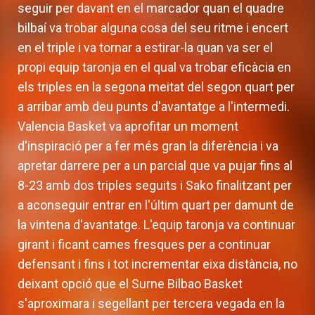
seguir per davant en el marcador quan el quadre
bilbaí va trobar alguna cosa del seu ritme i encert
en el triple i va tornar a estirar-la quan va ser el
propi equip taronja en el qual va trobar eficàcia en
els triples en la segona meitat del segon quart per
a arribar amb deu punts d'avantatge a l'intermedi.
Valencia Basket va aprofitar un moment
d'inspiració per a fer més gran la diferència i va
apretar darrere per a un parcial que va pujar fins al
8-23 amb dos triples seguits i Sako finalitzant per
a aconseguir entrar en l'últim quart per damunt de
la vintena d'avantatge. L'equip taronja va continuar
girant i ficant cames fresques per a continuar
defensant i fins i tot incrementar eixa distància, no
deixant opció que el Surne Bilbao Basket
s'aproximara i segellant per tercera vegada en la