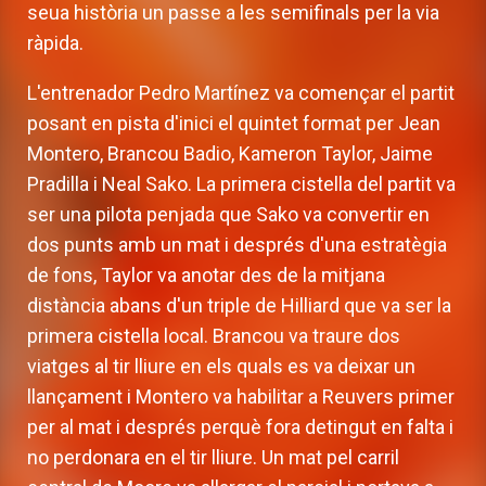
seua història un passe a les semifinals per la via
ràpida.
L'entrenador Pedro Martínez va començar el partit
posant en pista d'inici el quintet format per Jean
Montero, Brancou Badio, Kameron Taylor, Jaime
Pradilla i Neal Sako. La primera cistella del partit va
ser una pilota penjada que Sako va convertir en
dos punts amb un mat i després d'una estratègia
de fons, Taylor va anotar des de la mitjana
distància abans d'un triple de Hilliard que va ser la
primera cistella local. Brancou va traure dos
viatges al tir lliure en els quals es va deixar un
llançament i Montero va habilitar a Reuvers primer
per al mat i després perquè fora detingut en falta i
no perdonara en el tir lliure. Un mat pel carril