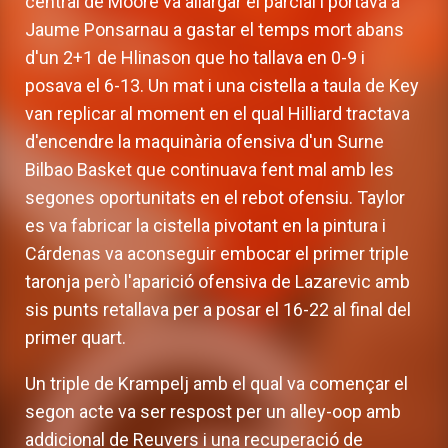
central de Moore va allargar el parcial i portava a
Jaume Ponsarnau a gastar el temps mort abans
d'un 2+1 de Hlinason que ho tallava en 0-9 i
posava el 6-13. Un mat i una cistella a taula de Key
van replicar al moment en el qual Hilliard tractava
d'encendre la maquinària ofensiva d'un Surne
Bilbao Basket que continuava fent mal amb les
segones oportunitats en el rebot ofensiu. Taylor
es va fabricar la cistella pivotant en la pintura i
Cárdenas va aconseguir embocar el primer triple
taronja però l'aparició ofensiva de Lazarevic amb
sis punts retallava per a posar el 16-22 al final del
primer quart.
Un triple de Krampelj amb el qual va començar el
segon acte va ser respost per un alley-oop amb
addicional de Reuvers i una recuperació de