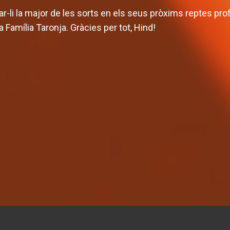
ar-li la major de les sorts en els seus pròxims reptes prof
 Família Taronja. Gràcies per tot, Hind!
p femení afronta la
emporada amb dos
Abonaments i viat
rtits amistosos
Supercopa LF Ende
IP FEMENÍ
04 AGO. 2026
EQUIP FEMENÍ
31 JUL