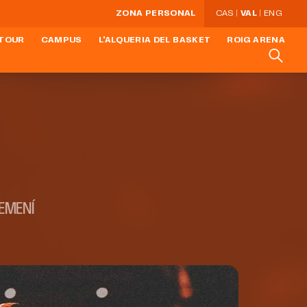
ZONA PERSONAL
CAS
VAL
ENG
 TOUR
CAMPUS
L'ALQUERIA DEL BASKET
ROIG ARENA
FEMENÍ