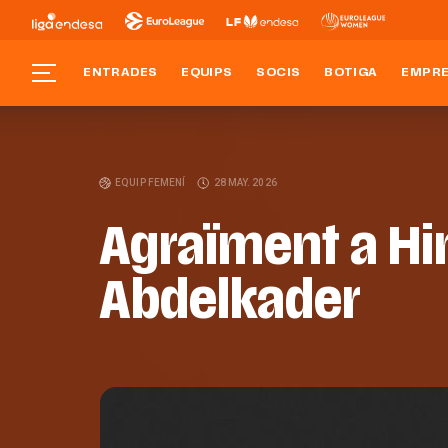
ENTRADES
EQUIPS
SOCIS
BOTIGA
EMPR
EQUIP FEMENÍ
28 MAY. 2026
Agraïment a Hi
Abdelkader