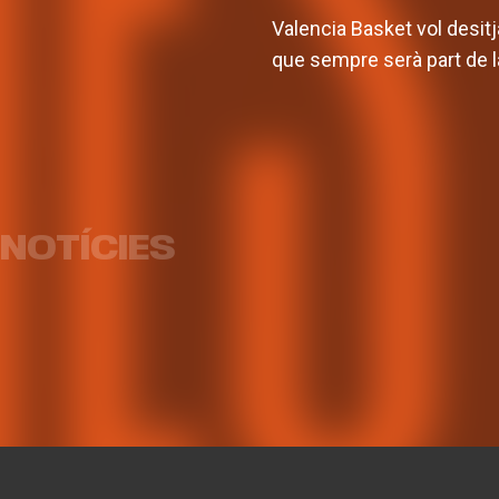
Valencia Basket vol desitj
que sempre serà part de la
Valencia Basket obrirà la
L'equi
EuroLeague Women a casa
pret
davant Fenerbahce Opet
pa
NOTÍCIES
EQUIP FEMENÍ
07 AGO. 2026
EQU