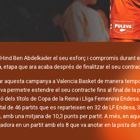
r Hind Ben Abdelkader el seu esforç i compromís durant el
a, etapa que ara acaba després de finalitzar el seu contra
bar aquesta campanya a Valencia Basket de manera temporal
i va permetre estendre el seu contracte fins al final de la
ó dels títols de Copa de la Reina i Lliga Femenina Endesa
total de 46 partits que es reparteixen en 32 de LF Endesa,
amb una mitjana de 10,3 punts per partit. A més, en aqu
gadora en un partit amb els 8 que va anotar en la pista de