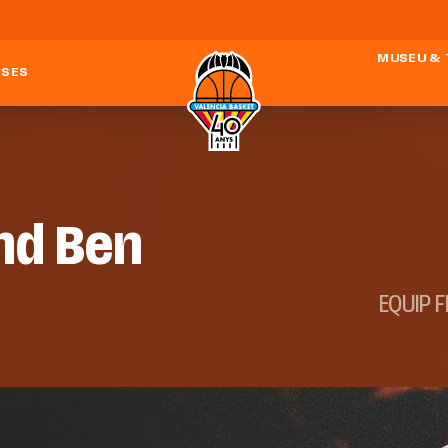
MUSEU &
ESES
nd Ben
EQUIP 