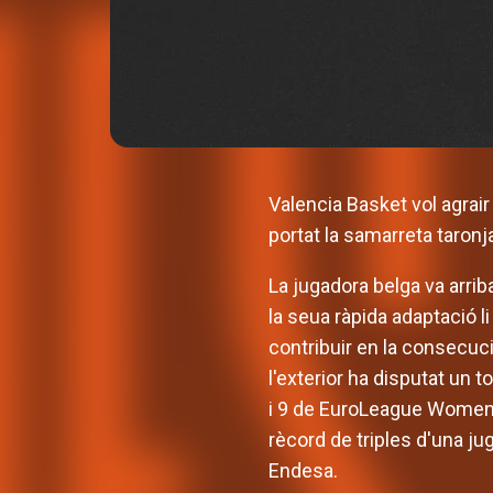
Valencia Basket vol agrai
portat la samarreta taronj
La jugadora belga va arri
la seua ràpida adaptació l
contribuir en la consecuci
l'exterior ha disputat un 
i 9 de EuroLeague Women, 
rècord de triples d'una ju
Endesa.