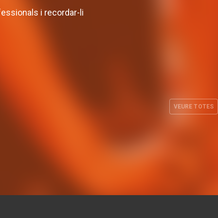
essionals i recordar-li
Definit el cos tècnic de
ge a la
l'equip femení per al curs
sa 2026
26-27
VEURE TOTES
. 2026
EQUIP FEMENÍ
30 JUL. 2026