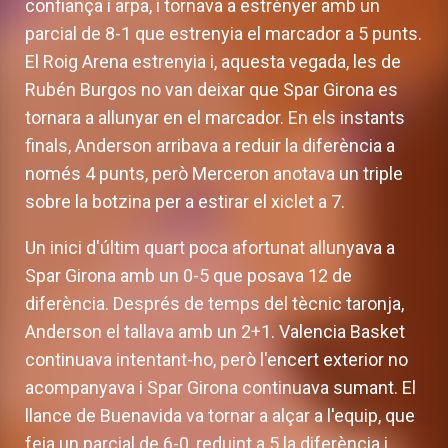
confiança i arpa, i tornava a estrényer amb un
parcial de 8-1 que estrenyia el marcador a 5 punts.
El Roig Arena estrenyia i, aquesta vegada, les de
Rubén Burgos no van deixar que Spar Girona es
tornara a allunyar en el marcador. En els instants
finals, Anderson arribava a reduir la diferència a
només 4 punts, però Merceron anotava un triple
sobre la botzina per a estirar el xiclet a 7.
Un inici d'últim quart poca afortunat allunyava a
Spar Girona amb un 0-5 que posava 12 de
diferència. Després de temps del tècnic taronja,
Anderson el tallava amb un 2+1. Valencia Basket
continuava intentant-ho, però l'encert exterior no
acompanyava i Spar Girona continuava sumant. El
llance de Buenavida va tornar a alçar a l'equip, que
feia un parcial de 6-0, reduint a 5 la diferència i