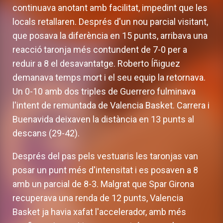
continuava anotant amb facilitat, impedint que les
locals retallaren. Després d'un nou parcial visitant,
que posava la diferència en 15 punts, arribava una
reacció taronja més contundent de 7-0 per a
reduir a 8 el desavantatge. Roberto Íñiguez
demanava temps mort i el seu equip la retornava.
Un 0-10 amb dos triples de Guerrero fulminava
l'intent de remuntada de Valencia Basket. Carrera i
Buenavida deixaven la distància en 13 punts al
descans (29-42).
Després del pas pels vestuaris les taronjas van
posar un punt més d'intensitat i es posaven a 8
amb un parcial de 8-3. Malgrat que Spar Girona
recuperava una renda de 12 punts, Valencia
Basket ja havia xafat l'accelerador, amb més