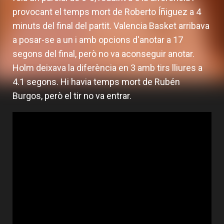
provocant el temps mort de Roberto Íñiguez a 4
minuts del final del partit. Valencia Basket arribava
a posar-se a un i amb opcions d'anotar a 17
segons del final, però no va aconseguir anotar.
Holm deixava la diferència en 3 amb tirs lliures a
4.1 segons. Hi havia temps mort de Rubén
Burgos, però el tir no va entrar.