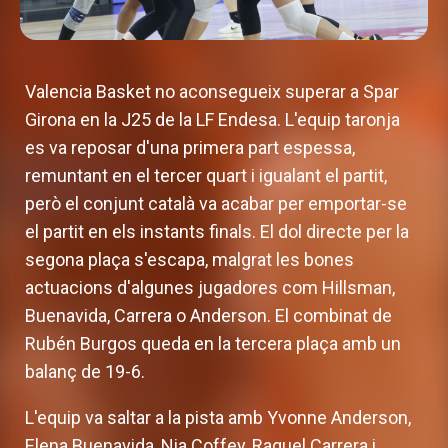
Valencia Basket no aconsegueix superar a Spar
Girona en la J25 de la LF Endesa. L'equip taronja
es va reposar d'una primera part espessa,
remuntant en el tercer quart i igualant el partit,
però el conjunt català va acabar per emportar-se
el partit en els instants finals. El dol directe per la
segona plaça s'escapa, malgrat les bones
actuacions d'algunes jugadores com Hillsman,
Buenavida, Carrera o Anderson. El combinat de
Rubén Burgos queda en la tercera plaça amb un
balanç de 19-6.
L'equip va saltar a la pista amb Yvonne Anderson,
Elena Buenavida, Nia Coffey, Raquel Carrera i