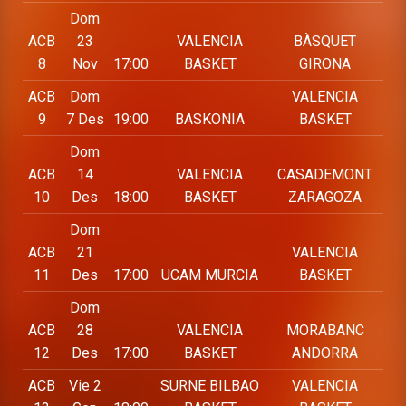
Dom
ACB
23
VALENCIA
BÀSQUET
8
Nov
17:00
BASKET
GIRONA
ACB
Dom
VALENCIA
9
7 Des
19:00
BASKONIA
BASKET
Dom
ACB
14
VALENCIA
CASADEMONT
10
Des
18:00
BASKET
ZARAGOZA
Dom
ACB
21
VALENCIA
11
Des
17:00
UCAM MURCIA
BASKET
Dom
ACB
28
VALENCIA
MORABANC
12
Des
17:00
BASKET
ANDORRA
ACB
Vie 2
SURNE BILBAO
VALENCIA