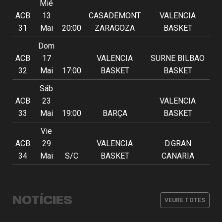
Mié
ACB
13
CASADEMONT
VALENCIA
31
Mai
20:00
ZARAGOZA
BASKET
Dom
ACB
17
VALENCIA
SURNE BILBAO
32
Mai
17:00
BASKET
BASKET
Sáb
ACB
23
VALENCIA
33
Mai
19:00
BARÇA
BASKET
Vie
ACB
29
VALENCIA
D.GRAN
34
Mai
S/C
BASKET
CANARIA
L'equip masculí defineix la
Armoni Brooks, tirador de luxe per a
Valencia Basket arrancarà la
pretemporada amb tres partits
Valencia Basket defineix el seu cos
Valencia Basket
EuroLeague 26-27 en la pista de
amistosos
tècnic masculí per a la temporada
NOTÍCIES
Besiktas Istanbul
VEURE TOTES
2026-27
EQUIP MASCULÍ
03 AGO. 2026
EQUIP MASCULÍ
31 JUL. 2026