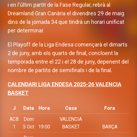
i en l'últim partit de la Fase Regular, rebrà al
Dreamland Gran Canària el divendres 29 de maig
dins de la jornada 34 que tindrà un horari unificat
per determinar.
El Playoff de la Liga Endesa començarà el dimarts
2 de juny, amb els quarts de final, concloent la
temporada entre el 22 i el 28 de juny, depenent del
nombre de partits de semifinals i de la final.
CALENDARI LIGA ENDESA 2025-26 VALENCIA
BASKET
J
Data
Hora
Casa
Fora
ACB
Dom
VALENCIA
1
5 Oct
19:00
BASKET
BARÇA