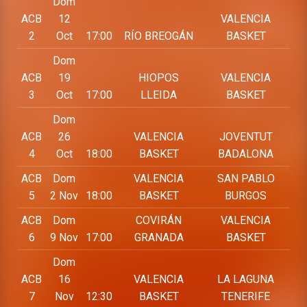
Dom
ACB
12
VALENCIA
2
Oct
17:00
RÍO BREOGÁN
BASKET
Dom
ACB
19
HIOPOS
VALENCIA
3
Oct
17:00
LLEIDA
BASKET
Dom
ACB
26
VALENCIA
JOVENTUT
4
Oct
18:00
BASKET
BADALONA
ACB
Dom
VALENCIA
SAN PABLO
5
2 Nov
18:00
BASKET
BURGOS
ACB
Dom
COVIRÁN
VALENCIA
6
9 Nov
17:00
GRANADA
BASKET
Dom
ACB
16
VALENCIA
LA LAGUNA
7
Nov
12:30
BASKET
TENERIFE