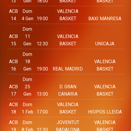
13
Gen
18:00
BASKET
BASKET
ACB
Dom
VALENCIA
14
4 Gen
19:00
BASKET
BAXI MANRESA
Dom
ACB
11
VALENCIA
15
Gen
12:30
BASKET
UNICAJA
Dom
ACB
18
VALENCIA
16
Gen
19:00
REAL MADRID
BASKET
Dom
ACB
25
D. GRAN
VALENCIA
17
Gen
13:00
CANARIA
BASKET
ACB
Dom
VALENCIA
18
1 Feb
17:00
BASKET
HIOPOS LLEIDA
ACB
Dom
JOVENTUT
VALENCIA
19
8 Feb
12:30
BADALONA
BASKET