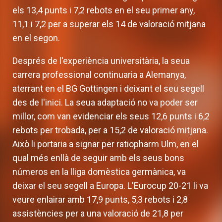
els 13,4 punts i 7,2 rebots en el seu primer any,
11,1 i 7,2 per a superar els 14 de valoració mitjana
en el segon.
Després de l'experiència universitària, la seua
carrera professional continuaria a Alemanya,
aterrant en el BG Gottingen i deixant el seu segell
des de l'inici. La seua adaptació no va poder ser
millor, com van evidenciar els seus 12,6 punts i 6,2
rebots per trobada, per a 15,2 de valoració mitjana.
Això li portaria a signar per ratiopharm Ulm, en el
qual més enllà de seguir amb els seus bons
números en la lliga domèstica germànica, va
deixar el seu segell a Europa. L'Eurocup 20-21 li va
veure enlairar amb 17,9 punts, 5,3 rebots i 2,8
assistències per a una valoració de 21,8 per