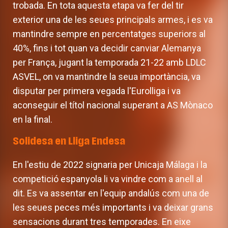
trobada. En tota aquesta etapa va fer del tir
exterior una de les seues principals armes, i es va
mantindre sempre en percentatges superiors al
40%, fins i tot quan va decidir canviar Alemanya
per França, jugant la temporada 21-22 amb LDLC
ASVEL, on va mantindre la seua importància, va
disputar per primera vegada l'Eurolliga i va
aconseguir el títol nacional superant a AS Mònaco
en la final.
Solidesa en Lliga Endesa
En l'estiu de 2022 signaria per Unicaja Málaga i la
competició espanyola li va vindre com a anell al
dit. Es va assentar en l'equip andalús com una de
les seues peces més importants i va deixar grans
sensacions durant tres temporades. En eixe