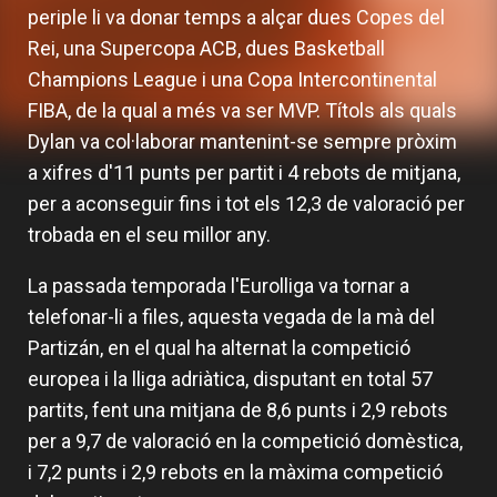
periple li va donar temps a alçar dues Copes del
Rei, una Supercopa ACB, dues Basketball
Champions League i una Copa Intercontinental
FIBA, de la qual a més va ser MVP. Títols als quals
Dylan va col·laborar mantenint-se sempre pròxim
a xifres d'11 punts per partit i 4 rebots de mitjana,
per a aconseguir fins i tot els 12,3 de valoració per
trobada en el seu millor any.
La passada temporada l'Eurolliga va tornar a
telefonar-li a files, aquesta vegada de la mà del
Partizán, en el qual ha alternat la competició
europea i la lliga adriàtica, disputant en total 57
partits, fent una mitjana de 8,6 punts i 2,9 rebots
per a 9,7 de valoració en la competició domèstica,
i 7,2 punts i 2,9 rebots en la màxima competició