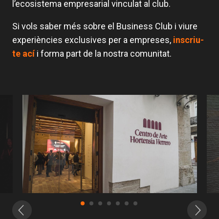
l’ecosistema empresarial vinculat al club.
Si vols saber més sobre el Business Club i viure
experiències exclusives per a empreses,
inscriu-
te ací
i forma part de la nostra comunitat.
El Business Club de Valencia Basket
Business Club Valencia Basket:
El Business Club descobrix el nou