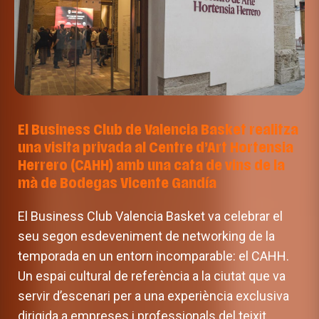
El Business Club de Valencia Basket realitza
una visita privada al Centre d’Art Hortensia
Herrero (CAHH) amb una cata de vins de la
mà de Bodegas Vicente Gandía
El Business Club Valencia Basket va celebrar el
seu segon esdeveniment de networking de la
temporada en un entorn incomparable: el CAHH.
Un espai cultural de referència a la ciutat que va
servir d’escenari per a una experiència exclusiva
dirigida a empreses i professionals del teixit