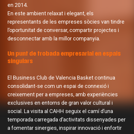
en 2014.
En este ambient relaxat i elegant, els
representants de les empreses sòcies van tindre
l’oportunitat de conversar, compartir projectes i
desconnectar amb la millor companyia.
Un punt de trobada empresarial en espais
singulars
El Business Club de Valencia Basket continua
consolidant-se com un espai de connexió i
creixement per a empreses, amb experiències
exclusives en entorns de gran valor cultural i
social. La visita al CAHH seguix el camí d’una
temporada carregada d’activitats dissenyades per
a fomentar sinergies, inspirar innovació i enfortir