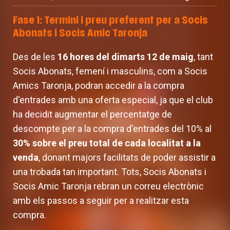
Fase 1: Termini i preu preferent per a Socis
Abonats i Socis Amic Taronja
Des de les
16 hores del dimarts 12 de maig
, tant
Socis Abonats, femení i masculins, com a Socis
Amics Taronja, podran accedir a la compra
d'entrades amb una oferta especial, ja que el club
ha decidit augmentar el percentatge de
descompte per a la compra d'entrades del 10% al
30% sobre el preu total de cada localitat a la
venda
, donant majors facilitats de poder assistir a
una trobada tan important. Tots, Socis Abonats i
Socis Amic Taronja rebran un correu electrònic
amb els passos a seguir per a realitzar esta
compra.