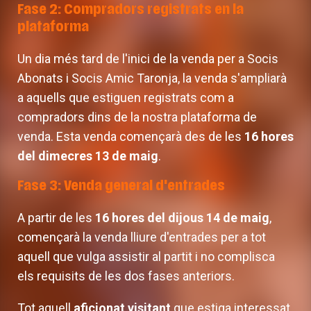
Fase 2: Compradors registrats en la
plataforma
Un dia més tard de l'inici de la venda per a Socis
Abonats i Socis Amic Taronja, la venda s'ampliarà
a aquells que estiguen registrats com a
compradors dins de la nostra plataforma de
venda. Esta venda començarà des de les
16 hores
del dimecres 13 de maig
.
Fase 3: Venda general d'entrades
A partir de les
16 hores del dijous 14 de maig
,
començarà la venda lliure d'entrades per a tot
aquell que vulga assistir al partit i no complisca
els requisits de les dos fases anteriors.
Tot aquell
aficionat visitant
que estiga interessat