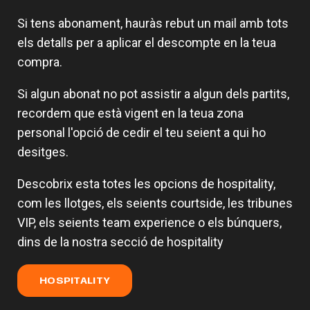
Si tens abonament, hauràs rebut un mail amb tots
els detalls per a aplicar el descompte en la teua
compra.
Si algun abonat no pot assistir a algun dels partits,
recordem que està vigent en la teua zona
personal l'opció de cedir el teu seient a qui ho
desitges.
Descobrix esta totes les opcions de hospitality,
com les llotges, els seients courtside, les tribunes
VIP, els seients team experience o els búnquers,
dins de la nostra secció de hospitality
HOSPITALITY
Valencia Basket obrirà la EuroLeague
L'equip femení afronta la
Women a casa davant Fenerbahce