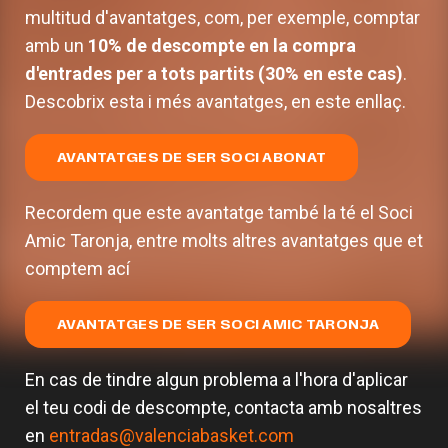
multitud d'avantatges, com, per exemple, comptar
amb un
10% de descompte en la compra
d'entrades per a tots partits (30% en este cas)
.
Descobrix esta i més avantatges, en este enllaç.
AVANTATGES DE SER SOCI ABONAT
Recordem que este avantatge també la té el Soci
Amic Taronja, entre molts altres avantatges que et
comptem ací
AVANTATGES DE SER SOCI AMIC TARONJA
En cas de tindre algun problema a l'hora d'aplicar
el teu codi de descompte, contacta amb nosaltres
en
entradas@valenciabasket.com