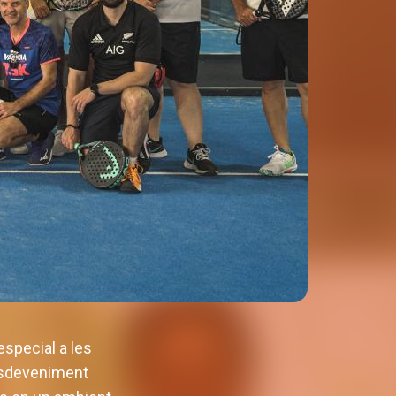
special a les
esdeveniment