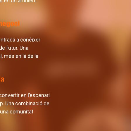
es en un ambient
 negoci
entrada a conéixer
de futur. Una
l, més enllà de la
da
onvertir en l’escenari
quip. Una combinació de
 una comunitat