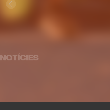
El Business Club de Valencia
El Busi
Basket viatja a Madrid per a
el no
viure una experiència
Valen
exclusiva de networking
NOTÍCIES
EMPRESES
27 MAR. 2026
EM