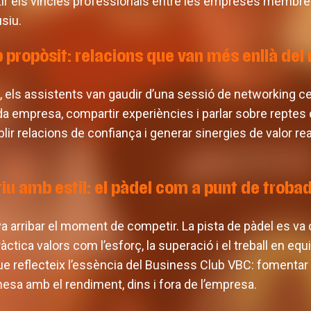
rtir els vincles professionals entre les empreses membr
usiu.
propòsit: relacions que van més enllà del
ta, els assistents van gaudir d’una sessió de networking c
cada empresa, compartir experiències i parlar sobre reptes 
blir relacions de confiança i generar sinergies de valor rea
iu amb estil: el pàdel com a punt de troba
a arribar el moment de competir. La pista de pàdel es va c
ràctica valors com l’esforç, la superació i el treball en e
e reflecteix l’essència del Business Club VBC: fomentar
sa amb el rendiment, dins i fora de l’empresa.