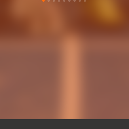
Business Club Va
ness Club descobrix
Basket: networ
u Museu & Tour de
empresarial en
cia Basket al Roig
experiència gami
Arena
Ramboot eSpo
PRESES
15 JUN. 2026
EMPRESES
02 ABR.