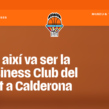
MUSEU &
ESES
 així va ser la
iness Club del
t a Calderona