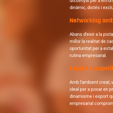
dissenyat per a enfo
dinàmic, distés i excl
Networking amb 
Abans d’eixir a la pis
millor la realitat de 
oportunitat per a esta
rutina empresarial.
Esperit competit
Amb l’ambient creat, v
ideal per a posar en p
dinamisme i esport qu
empresarial comprome