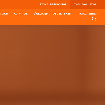
ZONA PERSONAL
CAS
VAL
ENG
 TOUR
CAMPUS
L'ALQUERIA DEL BASKET
ROIG ARENA