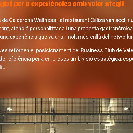
egiat per a experiències amb valor afegit
de Calderona Wellness i el restaurant Caliza van acollir 
cant, atenció personalitzada i una proposta gastronòmica 
a una experiència que va anar molt més enllà del networki
tives reforcen el posicionament del Business Club de Va
de referència per a empreses amb visió estratègica, esperi
it.