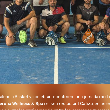
alencia Basket va celebrar recentment una jornada molt e
erona Wellness & Spa
i el seu restaurant
Caliza
, en un 