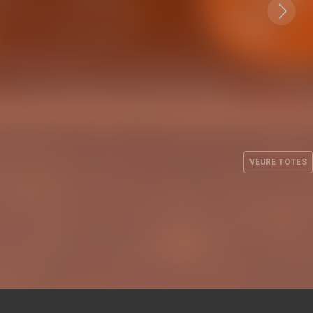
lencia
king
Business Club Valencia
 una
Basket: networking
ng amb
empresarial en la mascletà
rts
de Falles 2026
VEURE TOTES
 2026
EMPRESES
12 MAR. 2026