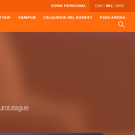
ZONA PERSONAL
CAS
VAL
ENG
 TOUR
CAMPUS
L'ALQUERIA DEL BASKET
ROIG ARENA
EuroLeague