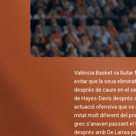
València Basket va lluitar
evitar que la seua elimina
després de caure en el seg
de Hayes-Davis després d'un
actuació ofensiva que va 
mitat molt diferent del pr
grec s'anaven passant el 
després amb De Larrea per 