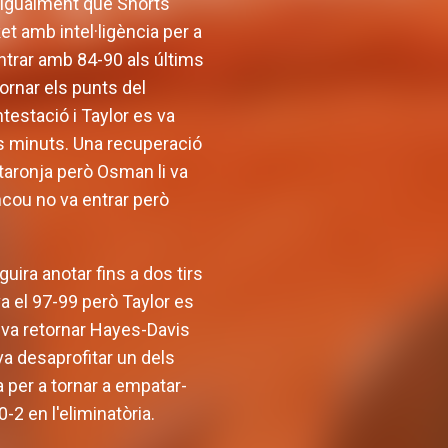
r, igualment que Shorts
et amb intel·ligència per a
entrar amb 84-90 als últims
ornar els punts del
ntestació i Taylor es va
dos minuts. Una recuperació
 taronja però Osman li va
rancou no va entrar però
ra anotar fins a dos tirs
a el 97-99 però Taylor es
li va retornar Hayes-Davis
va desaprofitar un dels
a per a tornar a empatar-
-2 en l'eliminatòria.