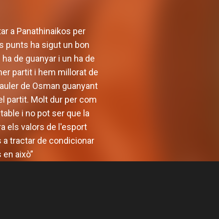
tar a Panathinaikos per
ts punts ha sigut un bon
 ha de guanyar i un ha de
er partit i hem millorat de
a tauler de Osman guanyant
l partit. Molt dur per com
table i no pot ser que la
 els valors de l'esport
 a tractar de condicionar
 en això”
ancarà la
Valencia Basket defineix el
 la pista
seu cos tècnic masculí per a