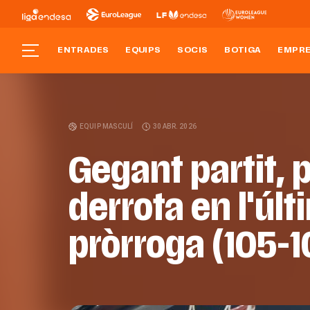
ENTRADES
EQUIPS
SOCIS
BOTIGA
EMPR
EQUIP MASCULÍ
30 ABR. 2026
Gegant partit, 
derrota en l'úl
pròrroga (105-1