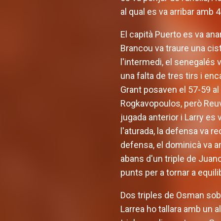
al qual es va arribar amb 
El capità Puerto es va anar
Brancou va traure una cis
l'intermedi, el senegalés v
una falta de tres tirs i en
Grant posaven el 57-59 al 
Rogkavopoulos, però Reuve
jugada anterior i Larry es 
l'aturada, la defensa va r
defensa, el dominicà va an
abans d'un triple de Juanc
punts per a tornar a equil
Dos triples de Osman sobr
Larrea ho tallara amb un al