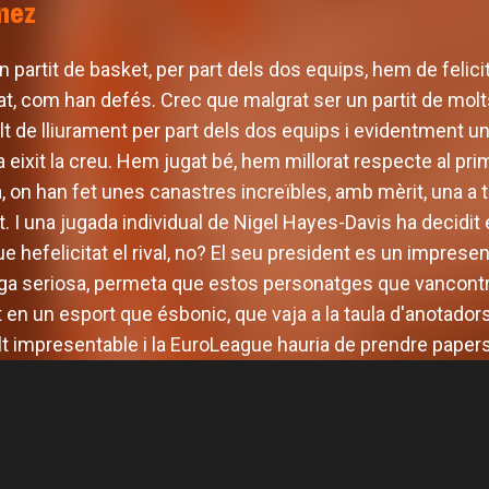
nez
 partit de basket, per part dels dos equips, hem de felici
tat, com han defés. Crec que malgrat ser un partit de mol
t de lliurament per part dels dos equips i evidentment un
 eixit la creu. Hem jugat bé, hem millorat respecte al prim
na, on han fet unes canastres increïbles, amb mèrit, una 
. I una jugada individual de Nigel Hayes-Davis ha decidit e
e hefelicitat el rival, no? El seu president es un impresen
ga seriosa, permeta que estos personatges que vancontra
en un esport que ésbonic, que vaja a la taula d'anotadors
t impresentable i la EuroLeague hauria de prendre papers
 masculí defineix la
Valencia Basket arr
mporada amb tres
EuroLeague 26-27 en