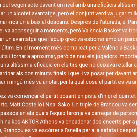
ici del segon acte davant un rival amb una eficàcia altíssi
ar un xicotet avantatge, però el conjunt verd va jugar mil
anar-nos un a baix al descans. Després de l'aturada, el Pan
t i el va aconseguir a moments, però València Basket va tro
far un avantatge que l'equip grec va esborrar amb un parcia
 de l'últim. En el moment més complicat per a València Bask
guits i tornar a aproximar, però de nou els jugadors impor
na altíssima eficàcia en els tirs que no deixava retallar a
rribar als dos minuts finals i que li va posar per davant a
r i ningú més va anotar, per la qual cosa el partit es va an
z va començar el partit posant en pista d'inici el quinte
o, Matt Costello i Neal Sako. Un triple de Brancou va ser 
assos en els quals l'equip taronja va carregar de persona
athinaikos AKTOR Athens va encadenar dos encerts per a 
e, Brancou es va escórrer a l’anella per a la safata i desp