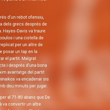
prés d'un rebot ofensiu,
era dels grecs després de
ia. Hayes-Davis va traure
poulos i una cistella de
eplicat per un altre de
 posar un tap en la
ar el partit. Malgrat
acte i després d'una bona
xim avantatge del partit
thinaikos va encadenar sis
 amb deu minuts per jugar.
 per al 71-80 abans que De
à va convertir un altre