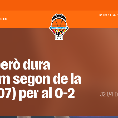
MUSEU &
ESES
però dura
tim segon de la
07) per al 0-2
J2 1/4 