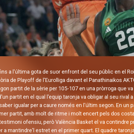
 fins a l'última gota de suor enfront del seu públic en el 
tòria de Playoff de l'Eurolliga davant el Panathinaikos A
on partit de la sèrie per 105-107 en una pròrroga que va 
 partit en el qual l'equip taronja va obligar al seu rival a
saber igualar per a caure només en l'últim segon. En un p
imer partit, amb molt de ritme i molt encert pels dos costa
testimoni ofensiu, però València Basket el va contindre 
a mantindre'l estret en el primer quart. El quadre taronja