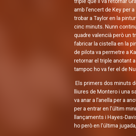
triple que li va retornar G
amb l'encert de Key per a 
trobar a Taylor en la pint
cinc minuts. Nunn continu
quadre valencià però un tr
fabricar la cistella en la
de pilota va permetre a Ka
retornar el triple anotant a
tampoc ho va fer el de Nunn
Els primers dos minuts de
lliures de Montero i una 
va anar a l’anella per a an
per a entrar en l'últim mi
llançaments i Hayes-Davis 
ho però en l'última jugada,