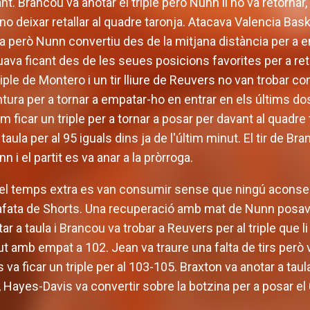
rant. Brancou va anotar el triple però Nunn li ho va retorna
no deixar retallar al quadre taronja. Atacava Valencia Bask
ura però Nunn convertiu des de la mitjana distància per a 
ava ficant des de les seues posicions favorites per a ret
iple de Montero i un tir lliure de Reuvers no van trobar co
 pintura per a tornar a empatar-ho en entrar en els últims 
m ficar un triple per a tornar a posar per davant al quadre
 taula per al 95 iguals dins ja de l'últim minut. El tir de B
 i el partit es va anar a la pròrroga.
l temps extra es van consumir sense que ningú aconsegui
safata de Shorts. Una recuperació amb mat de Nunn posav
otar a taula i Brancou va trobar a Reuvers per al triple que 
nut amb empat a 102. Jean va traure una falta de tirs però 
va ficar un triple per al 103-105. Braxton va anotar a taul
 Hayes-Davis va convertir sobre la botzina per a posar el 0