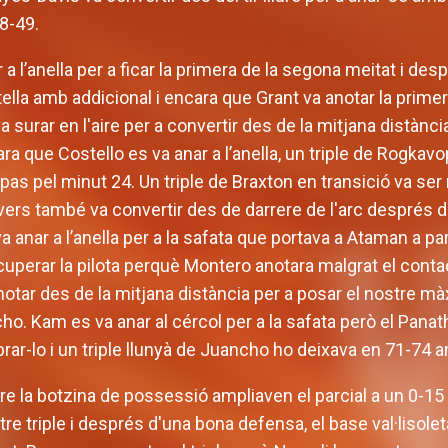
48-49.
 a l’anella per a ficar la primera de la segona meitat i des
tella amb addicional i encara que Grant va anotar la prim
a surar en l'aire per a convertir des de la mitjana distànc
cara que Costello es va anar a l’anella, un triple de Rogkavo
pas pel minut 24. Un triple de Braxton en transició va ser r
rs també va convertir des de darrere de l'arc després de
va anar a l’anella per a la safata que portava a Ataman a par
ecuperar la pilota perquè Montero anotara malgrat el cont
otar des de la mitjana distància per a posar el nostre mà
ho. Kam es va anar al cércol per a la safata però el Pana
ibrar-lo i un triple llunyà de Juancho ho deixava en 71-74
e la botzina de possessió ampliaven el parcial a un 0-15
tre triple i després d'una bona defensa, el base val·lisolet