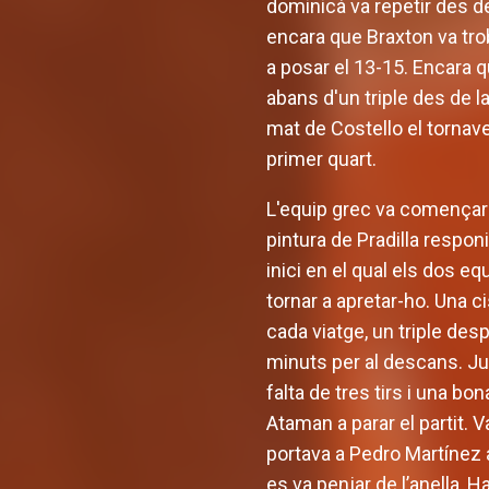
dominicà va repetir des de
encara que Braxton va tro
a posar el 13-15. Encara q
abans d'un triple des de l
mat de Costello el tornave
primer quart.
L'equip grec va començar e
pintura de Pradilla respon
inici en el qual els dos e
tornar a apretar-ho. Una
cada viatge, un triple des
minuts per al descans. Jua
falta de tres tirs i una bo
Ataman a parar el partit. V
portava a Pedro Martínez a
es va penjar de l’anella, 