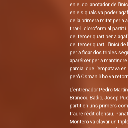
en el dol anotador de l'in
en els quals va poder agaf
de la primera mitat per a 
tirar-li cloroform al parti
del tercer quart per a aga
del tercer quart i l'inici
per a ficar dos triples se
aparéixer per a mantindre u
parcial que l'empatava en a
però Osman li ho va retorna
L'entrenador Pedro Martíne
Brancou Badio, Josep Puert
partit en uns primers comp
traure rèdit ofensiu. Pan
Montero va clavar un tripl