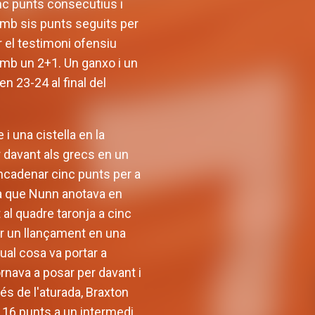
inc punts consecutius i
amb sis punts seguits per
r el testimoni ofensiu
 amb un 2+1. Un ganxo i un
n 23-24 al final del
i una cistella en la
r davant als grecs en un
encadenar cinc punts per a
ra que Nunn anotava en
 al quadre taronja a cinc
xar un llançament en una
qual cosa va portar a
ornava a posar per davant i
és de l'aturada, Braxton
mb 16 punts a un intermedi