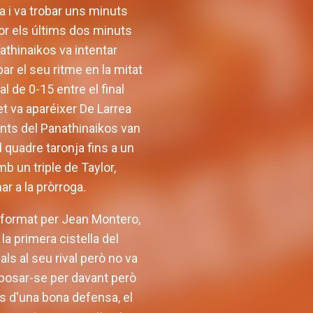
ma i va trobar uns minuts
lor els últims dos minuts
athinaikos va intentar
bar el seu ritme en la mitat
l de 0-15 entre el final
et va aparéixer De Larrea
tants del Panathinaikos van
l quadre taronja fins a un
mb un triple de Taylor,
ar a la pròrroga.
t format per Jean Montero,
la primera cistella del
ls al seu rival però no va
posar-se per davant però
rés d'una bona defensa, el