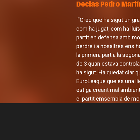
Declas Pedro Martí
“Crec que ha sigut un gran
com ha jugat, com ha llui
partit en defensa amb mol
perdre i a nosaltres ens ha
la primera part a la sego
de 3 quan estava controlat
ha sigut. Ha quedat clar qu
EuroLeague que és una lli
estiga creant mal ambient 
el partit emsembla de mol
L'equip
Armoni Brooks, tirador de
prete