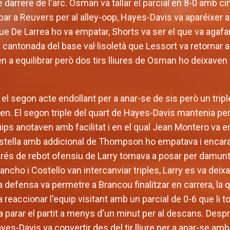
 darrere de l'arc. Osman va tallar el parcial en 8-0 amb c
bar a Reuvers per al alley-oop, Hayes-Davis va aparéixer 
ue De Larrea ho va empatar, Shorts va ser el que va agafa
a cantonada del base val·lisoletà que Lessort va retornar
n a equilibrar però dos tirs lliures de Osman ho deixaven e
l segon acte endollant per a anar-se de sis però un triple 
ien. El segon triple del quart de Hayes-Davis mantenia pe
quips anotaven amb facilitat i en el qual Jean Montero va 
 cistella amb addicional de Thompson ho empatava i enca
prés de rebot ofensiu de Larry tornava a posar per damunt
ncho i Costello van intercanviar triples, Larry es va dei
na defensa va permetre a Brancou finalitzar en carrera, la 
a reaccionar l'equip visitant amb un parcial de 0-6 que li t
 parar el partit a menys d'un minut per al descans. Despr
Hayes-Davis va convertir des del tir lliure per a anar-se a