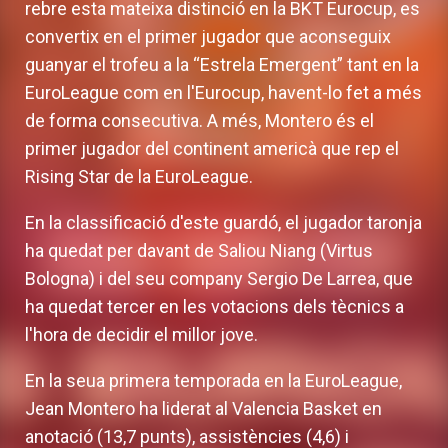
rebre esta mateixa distinció en la BKT Eurocup, es
convertix en el primer jugador que aconseguix
guanyar el trofeu a la “Estrela Emergent” tant en la
EuroLeague com en l'Eurocup, havent-lo fet a més
de forma consecutiva. A més, Montero és el
primer jugador del continent americà que rep el
Rising Star de la EuroLeague.
En la classificació d'este guardó, el jugador taronja
ha quedat per davant de Saliou Niang (Virtus
Bologna) i del seu company Sergio De Larrea, que
ha quedat tercer en les votacions dels tècnics a
l'hora de decidir el millor jove.
En la seua primera temporada en la EuroLeague,
Jean Montero ha liderat al Valencia Basket en
anotació (13,7 punts), assistències (4,6) i