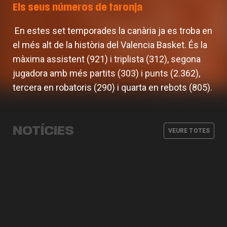
Els seus números de taronja
En estes set temporades la canària ja es troba en
el més alt de la història del Valencia Basket. És la
màxima assistent (921) i triplista (312), segona
jugadora amb més partits (303) i punts (2.362),
tercera en robatoris (290) i quarta en rebots (805).
L'equip femení afronta la
pretemporada amb dos partits
Abonaments i viatge a la Supercopa
Carrera, Buenavida, Flórez, Pueyo i
amistosos
Definit el cos tècnic de l'equip
LF Endesa 2026
Araújo estaran amb Espanya en la
NOTÍCIES
femení per al curs 26-27
VEURE TOTES
preparació del Mundial
EQUIP FEMENÍ
04 AGO. 2026
EQUIP FEMENÍ
31 JUL. 2026
EQUIP FEMENÍ
30 JUL. 2026
EQUIP FEMENÍ
24 JUL. 2026