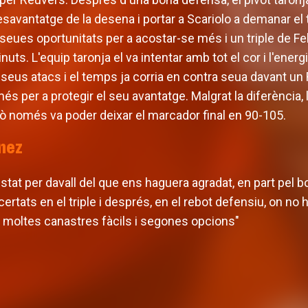
 desavantatge de la desena i portar a Scariolo a demanar e
 seues oportunitats per a acostar-se més i un triple de Fel
nuts. L'equip taronja el va intentar amb tot el cor i l'ener
seus atacs i el temps ja corria en contra seua davant un
s per a protegir el seu avantatge. Malgrat la diferència, l
erò només va poder deixar el marcador final en 90-105.
ínez
stat per davall del que ens haguera agradat, en part pel bo
certats en el triple i després, en el rebot defensiu, on n
t moltes canastres fàcils i segones opcions"
L'equip masculí def