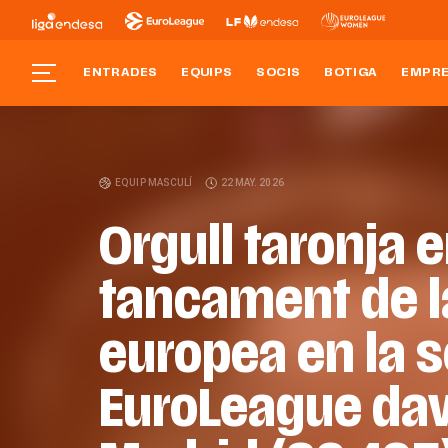
ENTRADES
EQUIPS
SOCIS
BOTIGA
EMPR
EQUIP MASCULÍ
22 MAY. 2026
Orgull taronja e
tancament de 
europea en la s
EuroLeague dav