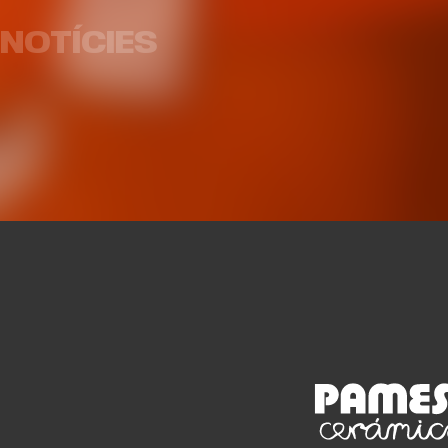
pròxima temporada cedit en
Armoni
Galatasaray
luxe p
NOTÍCIES
EQUIP MASCULÍ
07 AGO. 2026
EQUI