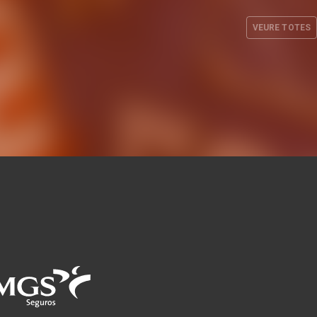
b tres
EuroLeague 26-27 en la pista
sos
de Besiktas Istanbul
VEURE TOTES
L. 2026
EQUIP MASCULÍ
29 JUL. 2026