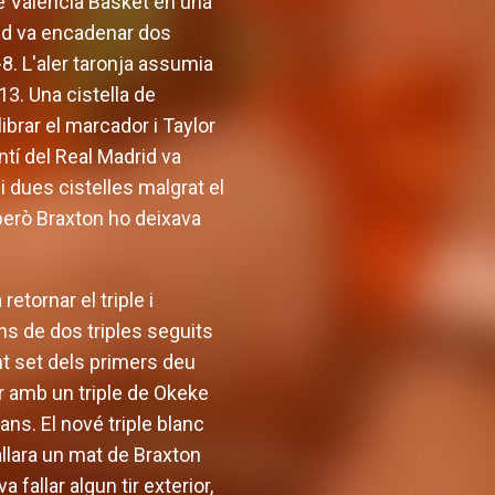
de Valencia Basket en una
drid va encadenar dos
0-8. L'aler taronja assumia
3. Una cistella de
librar el marcador i Taylor
ntí del Real Madrid va
i dues cistelles malgrat el
però Braxton ho deixava
etornar el triple i
ns de dos triples seguits
ant set dels primers deu
gar amb un triple de Okeke
ans. El nové triple blanc
allara un mat de Braxton
 fallar algun tir exterior,