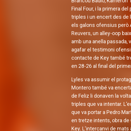
Brancou Badio, Kameron Ta
Final Four, i la primera de
triples i un encert des de 
els galons ofensius però 
Reuvers, un alley-oop baixa
amb una anella passada, va
agafar el testimoni ofensi
contacte de Key també tro
en 28-26 al final del prime
Lyles va assumir el protago
Montero també va encertar 
de Feliz li donaven la vol
triples que va intentar. L'
que va portar a Pedro Mart
en tretze intents, obra de
Key. L'intercanvi de mats a