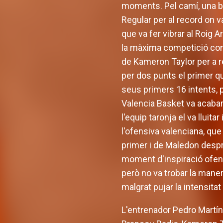
moments. Pel camí, una br
Regular per al record on 
que va fer vibrar al Roig A
la màxima competició cont
de Kameron Taylor per a re
per dos punts el primer qu
seus primers 16 intents, 
Valencia Basket va acabar 
l'equip taronja el va lluit
l'ofensiva valenciana, que
primer i de Maledon despré
moment d'inspiració ofens
però no va trobar la mane
malgrat pujar la intensita
L'entrenador Pedro Martíne