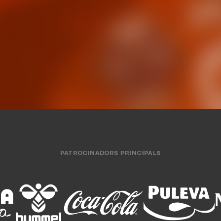
 Brooks, tirador de
pretemporada am
er a Valencia Basket
partits amisto
P MASCULÍ
03 AGO. 2026
EQUIP MASCULÍ
31 JU
PATROCINADORS PRINCIPALS