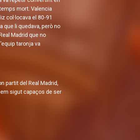
l temps mort. Valencia
iz col·locava el 80-91
gia que li quedava, però no
 Real Madrid que no
'equip taronja va
n partit del Real Madrid,
o hem sigut capaços de ser
ineix la
Valencia Basket arrancarà la