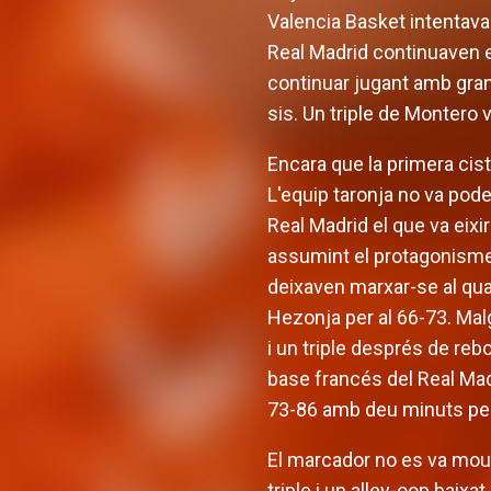
Valencia Basket intentava 
Real Madrid continuaven en
continuar jugant amb grans
sis. Un triple de Montero 
Encara que la primera cist
L'equip taronja no va poder
Real Madrid el que va eixi
assumint el protagonisme 
deixaven marxar-se al quadr
Hezonja per al 66-73. Mal
i un triple després de re
base francés del Real Mad
73-86 amb deu minuts per
El marcador no es va moure
triple i un alley-oop baix