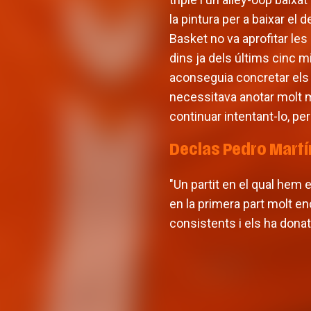
la pintura per a baixar el
Basket no va aprofitar les
dins ja dels últims cinc mi
aconseguia concretar els 
necessitava anotar molt mé
continuar intentant-lo, p
Declas Pedro Mart
"Un partit en el qual hem e
en la primera part molt en
consistents i els ha dona
Valencia Basket incorpora a
Oumar Ballo, que jugarà la