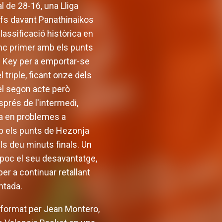
 de 28-16, una Lliga
ffs davant Panathinaikos
classificació històrica en
anc primer amb els punts
on Key per a emportar-se
triple, ficant onze dels
el segon acte però
sprés de l'intermedi,
sava en problemes a
amb els punts de Hezonja
ls deu minuts finals. Un
 poc el seu desavantatge,
er a continuar retallant
ntada.
t format per Jean Montero,