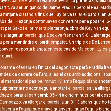
ylor, Jaime Pradilla i Nate Reuvers. La primera cistella 
l partit, va ser un ganxo de Jaime Pradilla però el Real Ma
la mitjana distància fins que Taylor va tallar el parcial en 
Abalde i Hezonja continuaven convertint per a posar el 6-1
t per Sako i el primer triple taronja, obra de Key, van equi
 allargar un parcial que Deck va frenar en 9-0. L'aler arge
u per a mantindre el partit empatat. Un triple de De Larrea 
baven resposta blanca, en este cas de Maledon i Lyles, 
r quart.
nisme ofensiu en l'inici del segon acte però Pradilla li va r
des de darrere de l'arc, si és el cas amb addicional, aba
ta al marcador al pas pel minut 13, amb l'equip blanc anot
equip taronja no aconseguia anotar i el parcial es va allar
ínez a parar el partit amb 35-44 a cinc minuts per al desc
 Campazzo, va allargar el parcial a un 0-13 abans que ho t
favoria a l'equip que anava guanyant i quan l'equip blanc va