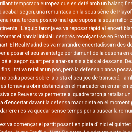
illant temporada europea que es deté amb un balanç final
va acabar segon, una remuntada en la seua sèrie de Playo
rena i una tercera posició final que suposa la seua millor 
inental. L'equip taronja es va reposar ràpid a l'encert bl
tornar el parcial inicial i després recolçant-se en Braxt
art. El Real Madrid es va mantindre encertadíssim des del 
per a posar el seu avantatge per damunt de la desena en 
bé el segon quart per a anar-se sis a baix al descans. De
ar i fins i tot va retallar un poc, però la defensa blanca po
 no podia posar sobre la pista el seu joc de transició, i 
s tornava a obrir distància en el marcador en entrar en e
iva de Reuvers va permetre al quadre taronja retallar un
ra d'encertar davant la defensa madridista en el moment p
t darrere i es va quedar sense temps per a buscar la remu
z va començar el partit posant en pista d'inici el quinte