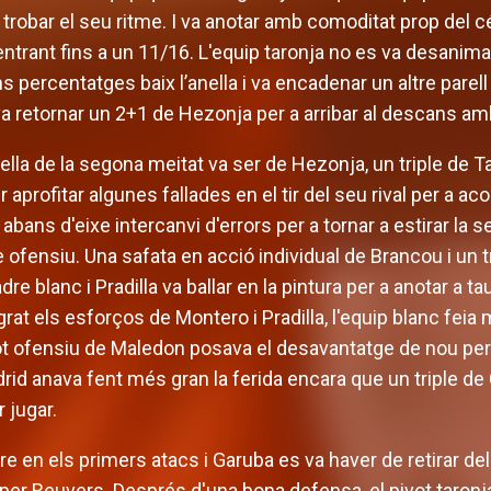
trobar el seu ritme. I va anotar amb comoditat prop del cér
trant fins a un 11/16. L'equip taronja no es va desanimar 
 percentatges baix l’anella i va encadenar un altre parell 
va retornar un 2+1 de Hezonja per a arribar al descans am
ella de la segona meitat va ser de Hezonja, un triple de T
 aprofitar algunes fallades en el tir del seu rival per a ac
r abans d'eixe intercanvi d'errors per a tornar a estirar l
ofensiu. Una safata en acció individual de Brancou i un
e blanc i Pradilla va ballar en la pintura per a anotar a ta
grat els esforços de Montero i Pradilla, l'equip blanc fe
bot ofensiu de Maledon posava el desavantatge de nou per
rid anava fent més gran la ferida encara que un triple d
 jugar.
 en els primers atacs i Garuba es va haver de retirar del 
at per Reuvers. Després d'una bona defensa, el pivot taronj