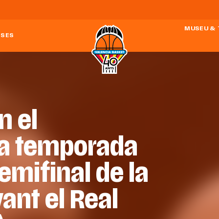
MUSEU &
ESES
n el
la temporada
emifinal de la
ant el Real