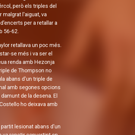
col, però els triples del
malgrat l'aiguat, va
d'encerts per a retallar a
b 56-62.
aylor retallava un poc més.
ostar-se més i va ser el
a seua renda amb Hezonja
 triple de Thompson no
ula abans d'un triple de
ia mal amb segones opcions
 damunt de la desena. El
e Costello ho deixava amb
partit lesionat abans d'un
a va repetir convertint en