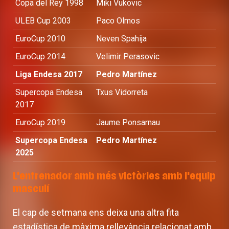
Copa del Rey 1998
Miki Vukovic
ULEB Cup 2003
Paco Olmos
EuroCup 2010
Neven Spahija
EuroCup 2014
Velimir Perasovic
Liga Endesa 2017
Pedro Martínez
Supercopa Endesa
Txus Vidorreta
2017
EuroCup 2019
Jaume Ponsarnau
Supercopa Endesa
Pedro Martínez
2025
L'entrenador amb més victòries amb l'equip
masculí
El cap de setmana ens deixa una altra fita
estadística de màxima rellevància relacionat amb