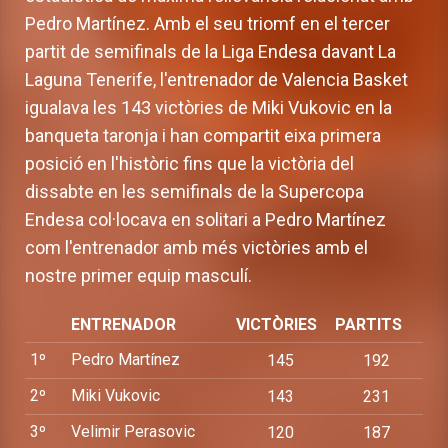
Pedro Martínez. Amb el seu triomf en el tercer
partit de semifinals de la Liga Endesa davant La
Laguna Tenerife, l'entrenador de Valencia Basket
igualava les 143 victòries de Miki Vukovic en la
banqueta taronja i han compartit eixa primera
posició en l'històric fins que la victòria del
dissabte en les semifinals de la Supercopa
Endesa col·locava en solitari a Pedro Martínez
com l'entrenador amb més victòries amb el
nostre primer equip masculí.
ENTRENADOR
VICTÒRIES
PARTITS
1º
Pedro Martínez
145
192
2º
Miki Vukovic
143
231
3º
Velimir Perasovic
120
187