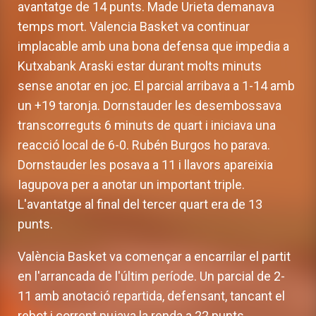
avantatge de 14 punts. Made Urieta demanava
temps mort. Valencia Basket va continuar
implacable amb una bona defensa que impedia a
Kutxabank Araski estar durant molts minuts
sense anotar en joc. El parcial arribava a 1-14 amb
un +19 taronja. Dornstauder les desembossava
transcorreguts 6 minuts de quart i iniciava una
reacció local de 6-0. Rubén Burgos ho parava.
Dornstauder les posava a 11 i llavors apareixia
Iagupova per a anotar un important triple.
L'avantatge al final del tercer quart era de 13
punts.
València Basket va començar a encarrilar el partit
en l'arrancada de l'últim període. Un parcial de 2-
11 amb anotació repartida, defensant, tancant el
rebot i corrent pujava la renda a 22 punts.