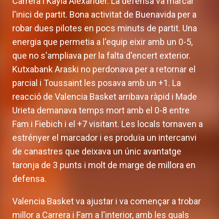
Carrera i Kayla Alexander. La defensa va marcar
l'inici de partit. Bona activitat de Buenavida per a
robar dues pilotes en pocs minuts de partit. Una
energia que permetia a l'equip eixir amb un 0-5,
que no s'ampliava per la falta d'encert exterior.
Kutxabank Araski no perdonava per a retornar el
parcial i Toussaint les posava amb un +1. La
reacció de Valencia Basket arribava ràpid i Made
Urieta demanava temps mort amb el 0-8 entre
Fam i Fiebich i el +7 visitant. Les locals tornaven a
estrényer el marcador i es produïa un intercanvi
de canastres que deixava un únic avantatge
taronja de 3 punts i molt de marge de millora en
defensa.
Valencia Basket va ajustar i va començar a trobar
millor a Carrera i Fam a l'interior, amb les quals