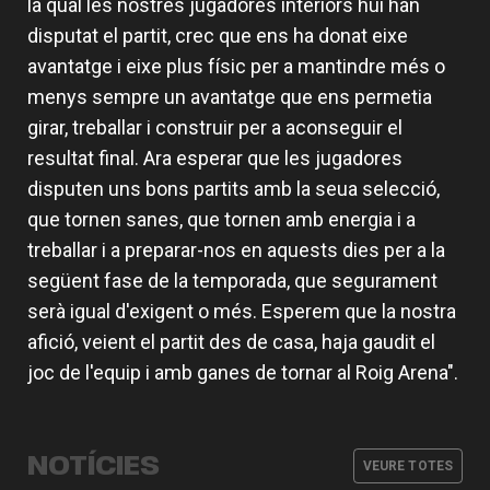
la qual les nostres jugadores interiors hui han
disputat el partit, crec que ens ha donat eixe
avantatge i eixe plus físic per a mantindre més o
menys sempre un avantatge que ens permetia
girar, treballar i construir per a aconseguir el
resultat final. Ara esperar que les jugadores
disputen uns bons partits amb la seua selecció,
que tornen sanes, que tornen amb energia i a
treballar i a preparar-nos en aquests dies per a la
següent fase de la temporada, que segurament
serà igual d'exigent o més. Esperem que la nostra
afició, veient el partit des de casa, haja gaudit el
joc de l'equip i amb ganes de tornar al Roig Arena".
Valencia Basket obrirà la EuroLeague
L'equip femení afronta la
Women a casa davant Fenerbahce
pretemporada amb dos partits
Opet
Abonaments i viatge a la Supercopa
amistosos
Definit el cos tècnic de l'equip
NOTÍCIES
LF Endesa 2026
VEURE TOTES
femení per al curs 26-27
EQUIP FEMENÍ
07 AGO. 2026