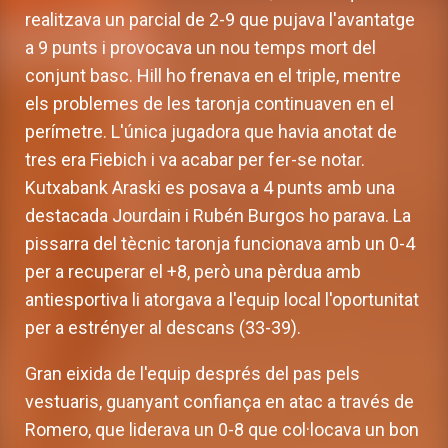
realitzava un parcial de 2-9 que pujava l'avantatge
a 9 punts i provocava un nou temps mort del
conjunt basc. Hill ho frenava en el triple, mentre
els problemes de les taronja continuaven en el
perímetre. L'única jugadora que havia anotat de
tres era Fiebich i va acabar per fer-se notar.
Kutxabank Araski es posava a 4 punts amb una
destacada Jourdain i Rubén Burgos ho parava. La
pissarra del tècnic taronja funcionava amb un 0-4
per a recuperar el +8, però una pèrdua amb
antiesportiva li atorgava a l'equip local l'oportunitat
per a estrényer al descans (33-39).
Gran eixida de l'equip després del pas pels
vestuaris, guanyant confiança en atac a través de
Romero, que liderava un 0-8 que col·locava un bon