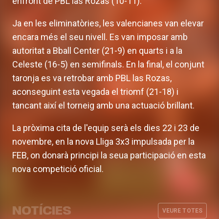
enfront de PBL las Rozas (10-11).
Ja en les eliminatòries, les valencianes van elevar
encara més el seu nivell. Es van imposar amb
autoritat a Bball Center (21-9) en quarts i a la
Celeste (16-5) en semifinals. En la final, el conjunt
taronja es va retrobar amb PBL las Rozas,
aconseguint esta vegada el triomf (21-18) i
tancant així el torneig amb una actuació brillant.
La pròxima cita de l'equip serà els dies 22 i 23 de
novembre, en la nova Lliga 3x3 impulsada per la
FEB, on donarà principi la seua participació en esta
nova competició oficial.
Valencia Basket suma una nova
Valencia Basket 3x3, fins a quarts en
Valencia Basket 3x3 debuta en els
experiència en els Phygital Games of
Hanchuan
Phygital Games of the Future Astana
the Future Astana 2026
Valencia Basket 3x3 cau eliminat pel
NOTÍCIES
2026
VEURE TOTES
EQUIP 3X3
03 AGO. 2026