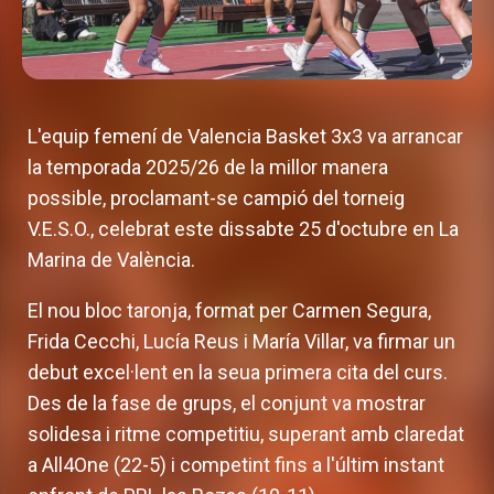
L'equip femení de Valencia Basket 3x3 va arrancar
la temporada 2025/26 de la millor manera
possible, proclamant-se campió del torneig
V.E.S.O., celebrat este dissabte 25 d'octubre en La
Marina de València.
El nou bloc taronja, format per Carmen Segura,
Frida Cecchi, Lucía Reus i María Villar, va firmar un
debut excel·lent en la seua primera cita del curs.
Des de la fase de grups, el conjunt va mostrar
solidesa i ritme competitiu, superant amb claredat
a All4One (22-5) i competint fins a l'últim instant