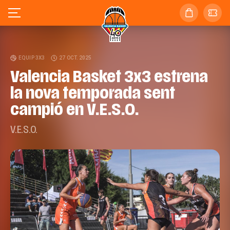
EQUIP 3X3
27 OCT. 2025
Valencia Basket 3x3 estrena
la nova temporada sent
campió en V.E.S.O.
V.E.S.O.