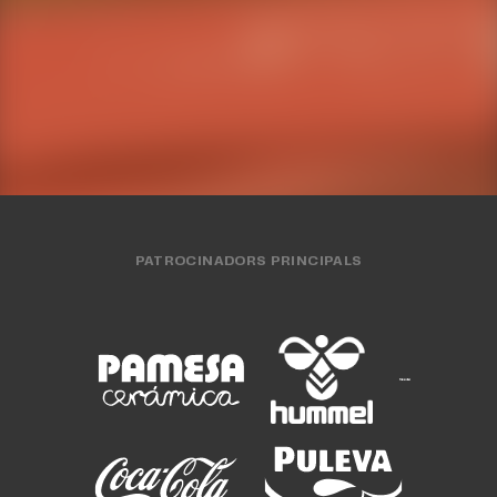
desempat a Batam
EQUIP 3X3
03 AGO. 2026
EQUIP 3X3
28 JUL. 2026
EQUIP 3X3
27 JUL. 2026
PATROCINADORS PRINCIPALS