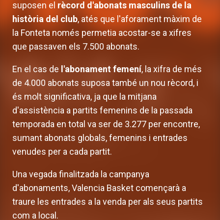
suposen el
rècord d'abonats masculins de la
història del club
, atés que l'aforament màxim de
la Fonteta només permetia acostar-se a xifres
que passaven els 7.500 abonats.
En el cas de
l'abonament femení
, la xifra de més
de 4.000 abonats suposa també un nou rècord, i
és molt significativa, ja que la mitjana
d'assistència a partits femenins de la passada
temporada en total va ser de 3.277 per encontre,
sumant abonats globals, femenins i entrades
venudes per a cada partit.
Una vegada finalitzada la campanya
d'abonaments, Valencia Basket començarà a
traure les entrades a la venda per als seus partits
com a local.