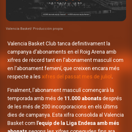
Valencia Basket/ Producción propia
Valencia Basket Club tanca definitivament la
campanya d'abonaments en el Roig Arena amb
xifres de rècord tant en l'abonament masculí com
en l'abonament femení, que creixen encara més
respecte a les
xifres del passat mes de juliol
.
Finalment, l'abonament masculí començarà la
temporada amb més de
11.000 abonats
després
de les més de 200 incorporacions en els últims
dies de campanya. Esta xifra consolida al Valencia
Basket com
l'equip de la Liga Endesa amb més
abonats
segons les xifres conegudes fins ara.