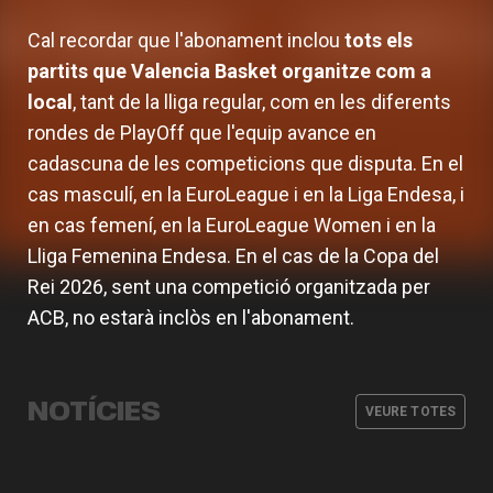
Cal recordar que l'abonament inclou
tots els
partits que Valencia Basket organitze com a
local
, tant de la lliga regular, com en les diferents
rondes de PlayOff que l'equip avance en
cadascuna de les competicions que disputa. En el
cas masculí, en la EuroLeague i en la Liga Endesa, i
en cas femení, en la EuroLeague Women i en la
Lliga Femenina Endesa. En el cas de la Copa del
Rei 2026, sent una competició organitzada per
ACB, no estarà inclòs en l'abonament.
Horaris especials per a agost de
Valencia Basket superarà els 15.500
Comença la venda en línia general
2026 en oficines, botiga i
Valencia Basket i hummel llancen el
abonats
per a nous abonaments per a la
museu&tour
primer equipament per a la
NOTÍCIES
temporada 2026-27
VEURE TOTES
temporada 26-27
CLUB
03 AGO. 2026
CLUB
30 JUL. 2026
CLUB
30 JUL. 2026
CLUB
29 JUL. 2026