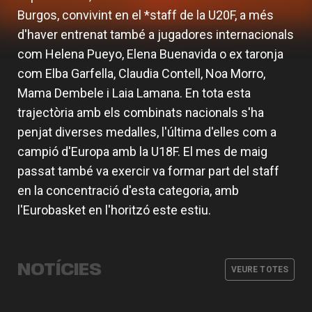
Burgos, convivint en el *staff de la U20F, a més
d'haver entrenat també a jugadores internacionals
com Helena Pueyo, Elena Buenavida o ex taronja
com Elba Garfella, Claudia Contell, Noa Morro,
Mama Dembele i Laia Lamana. En tota esta
trajectòria amb els combinats nacionals s'ha
penjat diverses medalles, l'última d'elles com a
campió d'Europa amb la U18F. El mes de maig
passat també va exercir va formar part del staff
en la concentració d'esta categoria, amb
l'Eurobasket en l'horitzó este estiu.
Valencia Basket obrirà la EuroLeague
L'equip femení afronta la
Women a casa davant Fenerbahce
pretemporada amb dos partits
Opet
Abonaments i viatge a la Supercopa
amistosos
Definit el cos tècnic de l'equip
NOTÍCIES
LF Endesa 2026
VEURE TOTES
femení per al curs 26-27
EQUIP FEMENÍ
07 AGO. 2026
EQUIP FEMENÍ
04 AGO. 2026
EQUIP FEMENÍ
31 JUL. 2026